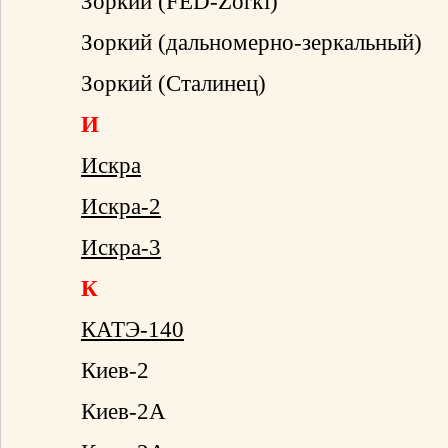
Зоркий (FED-Zorki)
Зоркий (дальномерно-зеркальный)
Зоркий (Сталинец)
И
Искра
Искра-2
Искра-3
К
КАТЭ-140
Киев-2
Киев-2А