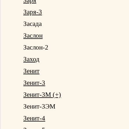
Заря
Заря-3
Засада
Заслон
Заслон-2
Заход
Зенит
Зенит-3
Зенит-3М (+)
Зенит-3ЭМ
Зенит-4