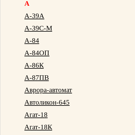
A
А-39А
А-39С-М
А-84
А-84ОП
А-86К
А-87ПВ
Аврора-автомат
Автоликон-645
Агат-18
Агат-18К