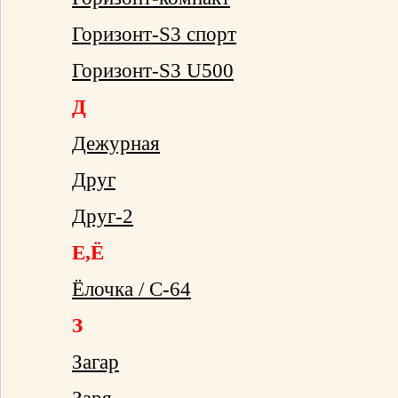
Горизонт-S3 спорт
Горизонт-S3 U500
Д
Дежурная
Друг
Друг-2
Е,Ё
Ёлочка / С-64
З
Загар