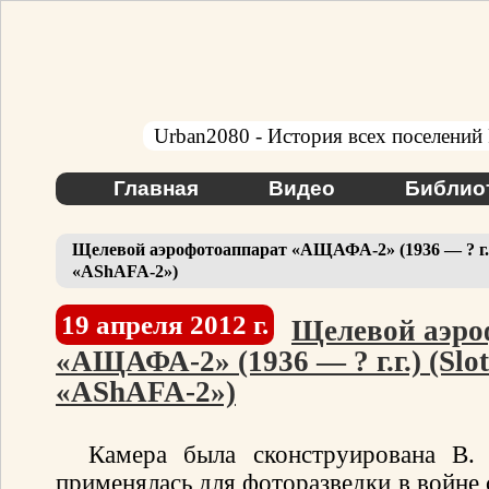
Urban2080 - История всех поселений
Главная
Видео
Библио
Щелевой аэрофотоаппарат «АЩАФА-2» (1936 — ? г.г.) 
«AShAFA-2»)
19 апреля 2012 г.
Щелевой аэро
«АЩАФА-2» (1936 — ? г.г.) (Slot
«AShAFA-2»)
Камера была сконструирована В.
применялась для фоторазведки в войне 