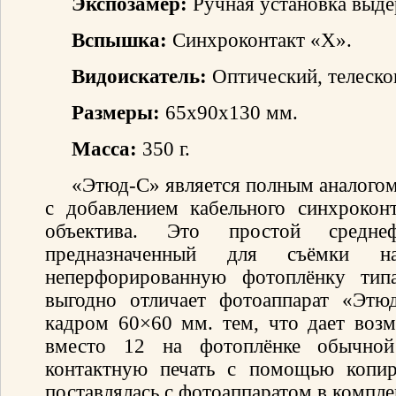
Экспозамер:
Ручная установка выде
Вспышка:
Синхроконтакт «X».
Видоискатель:
Оптический, телеско
Размеры:
65x90x130 мм.
Масса:
350 г.
«Этюд-С» является полным аналогом
с добавлением кабельного синхрокон
объектива. Это простой среднеф
предназначенный для съёмки н
неперфорированную фотоплёнку ти
выгодно отличает фотоаппарат «Этю
кадром 60×60 мм. тем, что дает воз
вместо 12 на фотоплёнке обычной
контактную печать с помощью копир
поставлялась с фотоаппаратом в компле