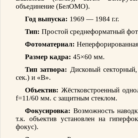
объединение (БелОМО).
Год выпуска:
1969 — 1984 г.г.
Тип:
Простой среднеформатный фото
Фотоматериал:
Неперфорированная 
Размер кадра:
45×60 мм.
Тип затвора:
Дисковый секторный,
сек.) и «В».
Объектив:
Жёстковстроенный одно
f=11/60 мм. с защитным стеклом.
Фокусировка:
Возможность наводки
т.к. объектив установлен на гиперфок
фокус).