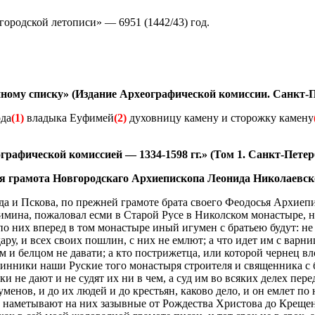
ородской летописи» — 6951 (1442/43) год.
ому списку» (Издание Археографической комиссии. Санкт-Пет
ода
(1)
владыка Еуфимей
(2)
духовницу камену и сторожку камену
афической комиссией — 1334-1598 гг.» (Том 1. Санкт-Петербу
ая грамота Новгородскаго Архиепископа Леонида Николаевск
 и Пскова, по прежней грамоте брата своего Феодосья Архиепис
ина, пожаловал есми в Старой Русе в Николском монастыре, на
о них вперед в том монастыре иный игумен с братьею будут: не 
ру, и всех своих пошлин, с них не емлют; а что идет им с варн
м и белцом не давати; а кто пострижетца, или которой чернец вл
ятинники наши Руские того монастыря строителя и священника с 
ки не дают и не судят их ни в чем, а суд им во всяких делех пе
гуменов, и до их людей и до крестьян, каково дело, и он емлет 
а наметывают на них зазывные от Рождества Христова до Крещень