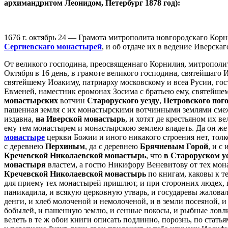
архимандритом Леонидом, Петербург 1878 год):
1676 г. октябрь 24 — Грамота митрополита новгородскаго Кор
Сергиевскаго монастырей
, и об отдаче их в ведение Иверска
От великого господина, преосвященнаго Корнилия, митропол
Октября в 16 день, в грамоте великого господина, святейшаго 
святейшему Иоакиму, патриарху московскому и всеа Русии, го
Евменей, наместник еромонах Зосима с братьею ему, святейшем
монастырских
вотчин
Староруского уезду
,
Петровского пог
пашенная земля с их монастырскими вотчинными землями смеж
издавна,
на Иверской монастырь
, и хотят де крестьяном их в
ему тем монастырем и монастырскою землею владеть. Да он ж
монастыре
церкви Божии и иного никакого строения нет, толк
с деревнею
Перхиным
, да с деревнею
Брячневым Горой
, и с
Кречевской Николаевской монастырь
, что
в Староруском у
монастыря
властем, а гостю Никифору Веневитову от тех монас
Кречевской Николаевской монастырь
по книгам, каковы к т
для приему тех монастырей пришлют, и при сторонних людех, п
паникадила, и всякую церковную утварь, и государевы жаловал
денги, и хлеб молоченой и немолоченой, и в земли посеяной, и 
бобылей, и пашенную землю, и сенные покосы, и рыбные ловли 
велеть в те ж обои книги описать подлинно, порознь, по статья