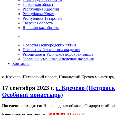
Псковская область
Республика Карелия
Республика Крым
Республика Татарстан
Тверская область
Ярославская область
Погосты Новгородских пятин
Поселения без местонахождения
Рыбинское и Угличское водохранилища
Забавные, смешные и нелепые названия
Контакты
с. Кречево (Петровский погост, Никольский Кречев монастырь
17 сентября 2023 г.
с. Кречево (Петровс
Особный монастырь)
Поселение находится:
Новгородская область, Старорусский ра
Координаты местности:
58.020183, 31.373304