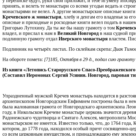
у переписке будут, руки свои приложит, и тебе игумену Иосиф
принять, и велеть те монастыри со всеми угодьи ведать и стро
монастырями не велел. А другие монастырские описные книги 
Кречевского ж монастыря
, хлебу и денгам его владенья за ег
описные и приходные и росходные книги велел подать в наше
Григорью Лутохину. Да ты же бы нашу грамоту о том
Кречевс
владел, и прислал к нам в
Великий Новгород
в наш судной прик
подлинную грамоту отдал
Иверского монастыря
властем. Пи
Подлинник на четырёх листах. По склейкам скрепа:
Диак Тимо
На обороте помета:
[7]185, Октября в 29 д., подал сию грамот
Из книги «Летопись Старорусского Спасо-Преображенского
(Составил Иеромонах Сергий Усинин. Новгород, паровая тип
Упраздненный мужской Кречев монастырь находится в разстояни
архиепископом Новгородским Евфимием построена была в нем 
была жалованная грамота от Новгородскаго архиепископа Лео
году, в Никольском Кречеве монастыре церковь значится дере
Радонежскаго чудотворца и Святаго Алексея, митрополита Моск
монастырском не имеется. Известно только, что, до 1764 года
котором, до 1778 года, находился особый причт сосвященно-ц
со всем церковным имуществом, и принадлежащею ему землею