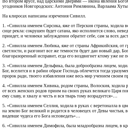
Во втором ярусе, над царскими дверями — икона явления Бог
угодников Новгородских: Антония Римлянина, Варлаама Хутын
На клиросах написаны изречения Сивилл.
1. «Сивилла именем Сирсика, яже от Перския страны, ходила во
сице рекла: сокрушен будет сатана, яко исполнится слово, нев
приидет, и человеки заблуждении обратит себе, сам за всех да
2. «Сивилла именем Любика, яже от страны Африкийския, от гра
светлости, и разгонит все же темности будет дан новый дар, Бо
благоразоренный исправит, егда его воздвигнет ктому уже не 
3. «Сивилла именем Дельфика, была доброобразна лицем, ходила
Бог, вселится и в рабии образе Господь облечется тогда уразум
пророк ради, твоего избавления иже весь мир учением своим п
4. «Сивилла именем Хивика, родом страны, Волоския, ходила р
от всех женских родов приим на своих руках великаго Царя по
ему славу, и хвалу и честь и вся тварь тому возрадуется»…
5. «Сивилла именем Селлия, ходила в руках с веретоналла в цве
на землю Бог великий и родится в человецех от Девы чистыя, в
видевше чудеса его Бога исповедать»…
6. «Сивилла именем Димофила, была младообразна лицем, в кра