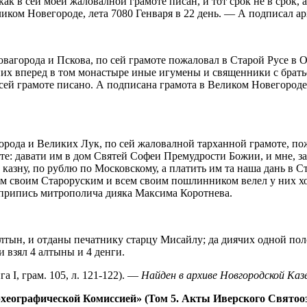
как в сей моей жаловалной грамоте писан, и тот срок не в срок, 
еликом Новегороде, лета 7080 Генваря в 22 день. — А подписал 
агорода и Пскова, по сей грамоте пожаловал в Старой Русе в 
них вперед в том монастыре иные игумены и священники с братье
 сей грамоте писано. А подписана грамота в Великом Новегороде
ода и Великих Лук, по сей жаловалной тарханной грамоте, пож
е: давати им в дом Святей Софеи Премудрости Божии, и мне, за 
ю казну, по рублю по Московскому, а платить им та наша дань в 
ом своим Староруским и всем своим пошлинником велел у них ход
 припись митрополича дияка Максима Коротнева.
лтын, и отданы печатнику старцу Мисайлу; да диячих одной пол
 взял 4 алтыны и 4 денги.
га І, грам. 105, л. 121-122). —
Найден в архиве Новгородской Ка
хеографической Комиссией» (Том 5. Акты Иверского Святоозе