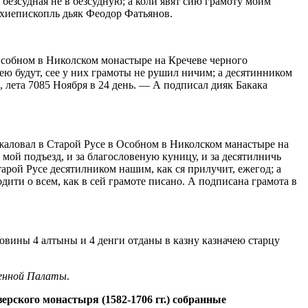
а безсудная не в безсудную; а коли явят сию грамоту моим
архиепископль дьяк Феодор Фатьянов.
Особном в Николском монастыре на Кречеве черного
ю будут, сее у них грамоты не рушил ничим; а десятинником
, лета 7085 Ноября в 24 день. — А подписал дияк Бакака
аловал в Старой Русе в Особном в Николском манастыре на
мой подъезд, и за благословеную куницу, и за десятилничь
Старой Русе десятилником нашим, как ся прилучит, ежегод; а
ити о всем, как в сей грамоте писано. А подписана грамота в
овины 4 алтыны и 4 денги отданы в казну казначею старцу
зенной Палаты
.
рского монастыря (1582-1706 гг.) собранные