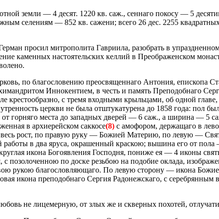
ной земли — 4 десят. 1220 кв. саж., сеннаго покосу — 5 десятин,
жным селениям — 852 кв. сажени; всего 26 дес. 2255 квадратны
 Герман просил митрополита Гавриила, разобрать в упраздненно
ение каменных настоятельских келлий в Преображенском монасты
волено.
церковь, по благословению преосвященнаго Антония, епископа Ст
химандритом Иннокентием, в честь и память Преподобнаго Серги
ле крестообразно, с тремя входными крыльцами, об одной главе,
Внутренность церкви не была отштукатурена до 1858 года: пол 
и от горняго места до западных дверей — 6 саж., а ширина — 5 
женная в архиерейском саккосе
(8)
с амофором, держащаго в лево
о весь рост, по правую руку — Божией Материю, по левую — Свя
работы в два яруса, окрашенный краскою; вышина его от пола —
 круглая икона Богоявления Господня, пониже ея — 4 иконы свя
 с позолоченною по доске резьбою на подобие оклада, изображе
правою рукою благословляющаго. По левую сторону — икона Бож
овая икона преподобнаго Сергия Радонежскаго, с серебрянным в
любовь не лицемерную, от злых же и скверных похотей, отлучат