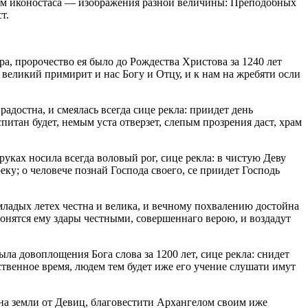
нам иконостаса — изображения разной величины: Преподобных
т.
ра, пророчество ея было до Рождества Христова за 1240 лет
к великий примирит и нас Богу и Отцу, и к нам на жребяти осли
адостна, и смеялась всегда сице рекла: приидет день
спитан будет, немым уста отверзет, слепым прозрения даст, храм
уках носила всегда воловый рог, сице рекла: в чистую Деву
еку; о человече познай Господа своего, се приидет Господь
омладых летех честна и велика, и вечному похвалению достойна
лонятся ему здары честными, совершеннаго верою, и воздадут
ыла довоплощения Бога слова за 1200 лет, сице рекла: снидет
ственное время, людем тем будет иже его учение слушати имут
 на земли от Девиц, благовестити Архангелом своим иже