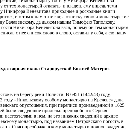
ереписав, те монастыри у гостя у Никифора Веневитова
 от тех монастырей отказать, и владеть ему впредь теми
тя у Никифора Веневитова приходные и росходные книги
пригож, и о том к нам отписал; а отписку свою и монастырские
ну Балавенскому, да дьяком нашим Тимофею Тяполкову,
у гостя Никифора Веневитона взял, почему он тем монастырем
списав с нее список слово в слово, оставил у себя, а сю нашу
 Чудотворная икона Старорусской Божией Матери»
оке, на берегу реки Полисти. В 6951 (1442/43) году,
72 году «Никольскому особому монастырю на Кречеве» дана
едскаго опустошения, при переписи произведенной в 1625
 ней были следующие приделы: преподобнаго Сергия
и настоятелями в нем, на это никаких сведений в архиве
Невскому монастырю, под названием Петровскаго погоста, в
писан к Спасопреображенскому монастырю в полное владение,