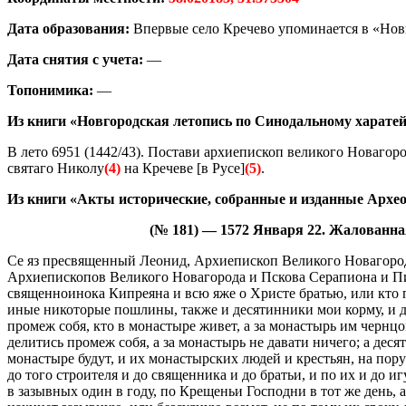
Дата образования:
Впервые село Кречево упоминается в «Новг
Дата снятия с учета:
—
Топонимика:
—
Из книги «Новгородская летопись по Синодальному харатейн
В лето 6951 (1442/43). Постави архиепископ великого Новагор
святаго Николу
(4)
на Кречеве [в Русе]
(5)
.
Из книги «Акты исторические, собранные и изданные Археогр
(№ 181) — 1572 Января 22. Жалованн
Се яз пресвященный Леонид, Архиепископ Великого Новагорода
Архиепископов Великого Новагорода и Пскова Серапиона и Пим
священноинока Кипреяна и всю яже о Христе братью, или кто п
иные никоторые пошлины, также и десятинники мои корму, и да
промеж собя, кто в монастыре живет, а за монастырь им чернцо
делитись промеж собя, а за монастырь не давати ничего; а дес
монастыре будут, и их монастырских людей и крестьян, на пору
до того строителя и до священника и до братьи, и по их и до и
в зазывных один в году, по Крещеньи Господни в тот же день, 