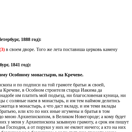
ербург, 1888 год):
(3)
в своем дворе. Того же лета поставиша церковь камену
рг, 1841 год):
ому Особному монастырю, на Кречеве.
копа и по подписи на той грамоте братьи ж своей,
 Кречеве, в Особном строителя старца Иакима да
надобе им платить мой подъезд, ни благословеная куница, ни
ицы с соляные наем в монастырь, и им тем наймом делитись
ожитца в монастырь, а что даст вкладу, и им теми вклады
братьею, или кто по них иные игумены и братья в том
редо мною Архиепископом, в Великом Новегороде; а кому будет
по них у меня у Архиепископа зазывную грамоту, а срок им пишут
я Господня, а от поруки у них не емлют ничего; а кто на них