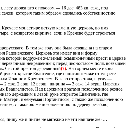
 лесу дровянаго с покосом — 16 дес. 483 кв. саж., под
х сажен, которыя таким образом сделались собственностию
м Кречеве монастыре ветхую каменную церковь, во имя
ре, с возвратом кирпича, если в Кречеве будет строиться
арорусскаго. В том же году она была освящена на старом
я Радонежскаго. Церковь эта имеет вид и форму
 на которой водружен железный осьмиконечный крест; в церкве
был деревянный некрашенный; перед иконостасом поля, возвышен
саж. Святой престол деревянный
(7)
. На горнем месте икона
й руке открытое Евангелие, где написано: «иже отпущаете
тым Иоанном Крестителем. В лево от престола, в углу —
 2 саж. 2 арш. 12 верш., ширина — 3 саж. 14 верш. Царския
тых Евангелистов. Над царскими вратами позолоченное резное
ннаго держащим в левой руке открытое Евангелие, где
ией Матери, именуемая Портаитиссы, с такою-же позолоченною
енцом, с таковою же позолоченною по дереву резьбою,
ися, пищу же и питие не мятежно имети наипаче же»…