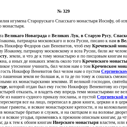
№ 329
нилия игумена Старорускаго Спасскаго монастыря Иосифу, об из
го монастыря.
ита
Великаго Новаграда
и
Великих Лук
,
в Старую Русу
,
Спаск
Иоакима, патриарха московскаго и всеа Русии, писано к нам
в Ве
сть Никифор Федоров сын Веневитов, чтоб ему
Кречевской мон
у Иоакиму, патриарху московскому и всеа Русии, били же челом:
осту
, земли, и что де к тому монастырю и по писцовым книгам н
на, а иных де никаких земель около того
Кречевского монаст
еликое утеснение учинить, бил челом нам о том
Кречевском мон
е гость Никифор Веневитов бил челом нам о пустом
Сергиевско
о пашенная земля не болшая ж, и та де по тому ж сошлась смежн
 иными их монастырскими землями. И великий господин, святейш
езде
, которой отдан был ему гостю Никифору Веневитову из стр
тырей отказать, и владеть ему впредь теми монастырями не веле
ебе из нашего судного приказу посланы, и пустой
Сергиевской 
ересмотря все на лицо, переписал в двои книги, церкви и в цер
ные грамоты, и всякие монастырские крепости, и на колокольниц
в монастыре братью и служек, и на скотцком и на воловье дворех
и всякие угодья, применяясь к прежним описным книгам; да что
м; да к тем к обоим книгам
Иверского монастыря
властем, или 