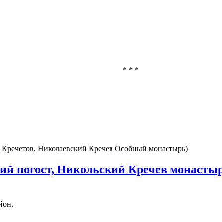
* * *
, Кречетов, Николаевский Кречев Особный монастырь)
кий погост, Никольский Кречев монасты
йон.