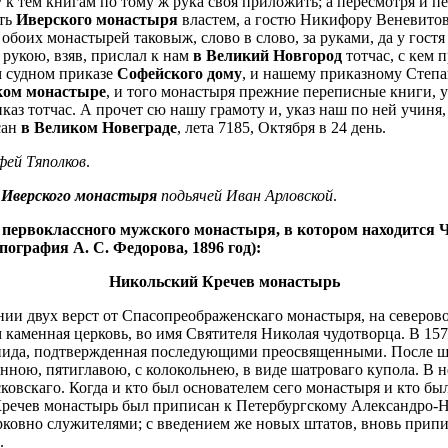
у к тем книгам по тому ж рука своя приложить; а пересмотря и п
ить
Иверского монастыря
властем, а гостю Никифору Веневитову
обоих монастырей таковыж, слово в слово, за руками, да у гос
о рукою, взяв, прислал к нам
в Великий Новгород
тотчас, с кем 
м судном приказе
Софейского дому
, и нашему приказному Степа
ком монастыре
, и того монастыря прежние переписные книги, 
аз тотчас. А прочет сю нашу грамоту и, указ наш по ней учиня, 
сан
в Великом Новеграде
, лета 7185, Октября в 24 день.
фей Тяполков
.
у
Иверского монастыря
подьячей Иван Арловской
.
 первоклассного мужского монастыря, в котором находится
ография А. С. Федорова, 1896 год):
Никольский Кречев монастырь
и двух верст от Спасопреображенскаго монастыря, на северовост
каменная церковь, во имя Святителя Николая чудотворца. В 15
нида, подтвержденная последующими преосвященными. После шв
вянною, пятиглавою, с колокольнею, в виде шатроваго купола. В
овскаго. Когда и кто был основателем сего монастыря и кто был
, Кречев монастырь был приписан к Петербургскому Александро-
ерковно служителями; с введением же новых штатов, вновь при
.