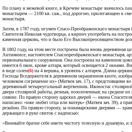
По плану и межевой книге, в Кречеве монастыре значилось пахот
монастырем — 2100 кв. саж., под дорогою, прилегающею к сме
монастыря.
Затем, в 1787 году, игумен Спасо-Преображенскаго монастыря
Святителя Николая чудотворца, а кирпич употребить на постро
каменная церковь, что и было Его Высокопреосвященством доз
В 1802 году, на этом месте построена была вновь деревянная 
Антиминсе, настоятелем Спасопреображенскаго монастыря, ар
первоначальнаго сооружения. Она построена на каменном цоко
имеется 6 окон, кроме алтаря, который освещается 2 окнами. 
в виде солеи
(6)
на 4 вершка, в уровень с алтарем. Длина церкв
Господа Вседержителя в деревянном окрашенном киоте, изобра
человеком согрешение их» (Матвея зач. 17), с предстоящими в
деревянный четыреугольный жертвенник. Иконостас столярной 
двери столярной работы, резныя, позолоченныя; на средине их
сияние. По правую сторону царских дверей — икона Спасителя,
написано: «иже любит отца или матерь» (Матвея зач. 39), а 
резьбою. По правую сторону, за понамарскими дверями — храм
держащаго в руке свиток с надписью:
«Внимайте братие себе имети чистоту телесную и душевую, и 