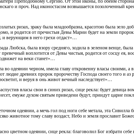
оматери Преподобному Сергию. От этой иконы, по обеим сторо
скаго и проч. Над иконостасом возвышается позолоченный крес
златых ризах, зраку была младообразна, красотою была зело доб
едомо, и родится от пречистыя Девы Марии будет на земли проро
ст, и верующим в него грехи отдаст»…
да Любска, была взору средняго, ходила в зеленом венце, была р
г превечный воплотится от Девы чистыя, родится от сосцу ея, во
подвижет на веки станет»…
 во одеянии черном, имела главу откровенну власы своими, а вр
еют людие древних пророк пророчеству Господа своего того и аз р
росветит, и веруя в онь живот вечный наследствует»…
аспустив власы свои в синих ризах, сице рекла: будет девица в
несет, емуже духом святым приведени будут, приидут царие пок
точном одеянии, а мечь гол под ноги себе метала, эта Сивилла б
сяко животное тому славу воздаст, Небо и земля прославит Боже
сно цветном одеянии, сице рекла: благоволил Бог избрати себе