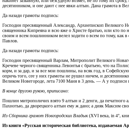
накинет зазывную, или безсудную возмет, не по тому их сроку, 
десятинником, и оне дают с нее явки алтын. Дана грамота в В
Да назади грамоты подпись:
Господин пресвященный Александр, Архиепископ Великого Нов
священника Кипреяна и всю яже о Христе братью, или кто по 
своим и всем пошлинником велел ходити о всем по тому, как в
Павлов.
Да назади грамоты подпись:
Господин пресвященный Варлам, Митрополит Великого Новагор
Кречеве черного священника Левонтья с братьею, что на Полист
корм, и за дар, и за все мои пошлины, на всяк год, в Софейску
опричь того, сее у них грамоты не рушил ничем, и десятинник
Великом Новегороде, лета 7100 Маия в 3 день. — А у подписи
В конце другою рукою, приписано
:
Пошлин митрополичих взято 9 алтын и 2 денги, да печатного а
Пахнотью, да дворецкого алтын ему ж дано; а дияк Максим свои
Из Сборника грамот Новгородских Владык
(XVI века, іn 4°, кни
Из книги «Русская историческая библиотека, издаваемая Ар