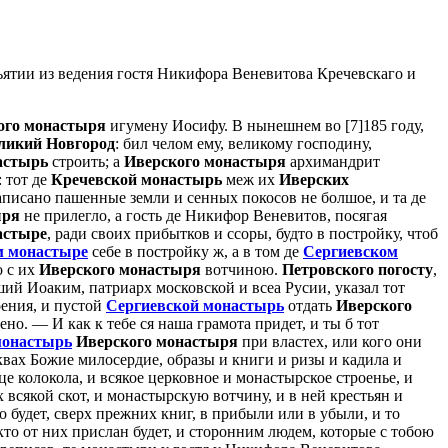
ъятии из ведения гостя Никифора Веневитова Кречевскаго и
ого монастыря
игумену Иосифу. В нынешнем во [7]185 году,
ликий Новгород
: бил челом ему, великому господину,
астырь
строить; а
Иверского монастыря
архимандрит
 тот де
Кречевской монастырь
меж их
Иверских
аписано пашенные земли и сенных покосов не болшое, и та де
ыря
не прилегло, а гость де Никифор Веневитов, посягая
астыре
, ради своих прибытков и ссоры, будто в постройку, чтоб
м монастыре
себе в постройку ж, а в том де
Сергиевском
о с их
Иверского монастыря
вотчиною.
Петровского погосту
,
ий Иоаким, патриарх московской и всеа Русии, указал тот
оения, и пустой
Сергиевской монастырь
отдать
Иверского
но. — И как к тебе ся наша грамота придет, и ты б тот
монастырь
Иверского монастыря
при властех, или кого они
квах Божие милосердие, образы и книги и ризы и кадила и
е колокола, и всякое церковное и монастырское строенье, и
 всякой скот, и монастырскую вотчину, и в ней крестьян и
 будет, сверх прежних книг, в прибыли или в убыли, и то
кто от них прислан будет, и сторонним людем, которые с тобою