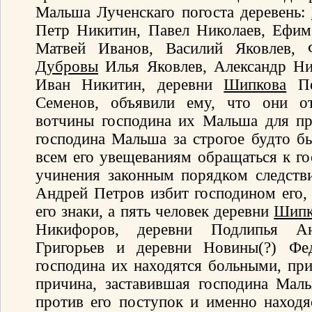
Мальша Лученскаго погоста деревень:
Петр Никитин, Павел Николаев, Ефим
Матвей Иванов, Василий Яковлев, 
Дубровы
Илья Яковлев, Александр Ни
Иван Никитин, деревни
Шипкова
Пе
Семенов, объявили ему, что они от
вотчины господина их Мальша для пр
господина Мальша за строгое будто б
всем его увещеваниям обращаться к го
учинения законным порядком следств
Андрей Петров избит господином его, 
его знаки, а пять человек деревни
Шипк
Никифоров, деревни Подлипья Ан
Григорьев и деревни Новины(?) Фе
господина их находятся больными, при
причина, заставившая господина Мал
против его поступок и именно находяс