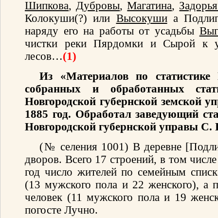
Шипкова
,
Дубровы
,
Магатина
,
Задорь
Колокуши(?) или
Высокуши
а Подлип
наряду его на работы от усадьбы
Выг
чистки реки Пярдомки и Сырой к 
лесов…
(1)
Из «Материалов по статистике 
собранных и обработанных стати
Новгородской губернской земской уп
1885 год. Обработал заведующий ст
Новгородской губернской управы С. 
(№ селения 1001) В деревне [Подли
дворов. Всего 17 строений, в том числ
год число жителей по семейным списк
(13 мужского пола и 22 женского), а 
человек (11 мужского пола и 19 женск
погосте Лучно.