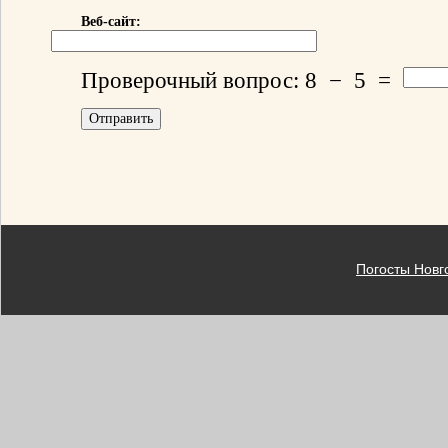
Веб-сайт:
Проверочный вопрос:
8
−
5
=
Погосты Новг