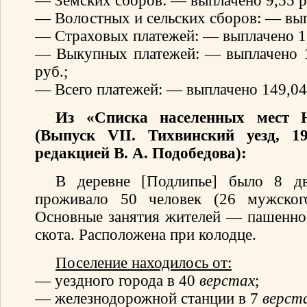
— Земских сборов: — выплачено 9,55 р
— Волостных и сельских сборов: — вып
— Страховых платежей: — выплачено 1,
— Выкупных платежей: — выплачено 1
руб.;
— Всего платежей: — выплачено 149,04 
Из «Списка населенных мест Н
(Выпуск VII. Тихвинский уезд, 1
редакцией В. А. Подобедова):
В деревне [Подлипье] было 8 д
проживало 50 человек (26 мужског
Основные занятия жителей — пашенное
скота. Расположена при колодце.
Поселение находилось от:
— уездного города в 40
верстах
;
— железнодорожной станции в 7
верст