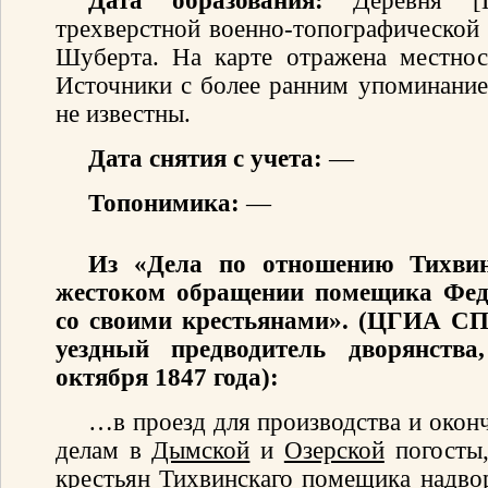
Дата образования:
Деревня [П
трехверстной военно-топографической
Шуберта. На карте отражена местнос
Источники с более ранним упоминание
не известны.
Дата снятия с учета:
—
Топонимика:
—
Из «Дела по отношению Тихвин
жестоком обращении помещика Фе
со своими крестьянами». (ЦГИА СПБ
уездный предводитель дворянства
октября 1847 года):
…в проезд для производства и окон
делам в
Дымской
и
Озерской
погосты,
крестьян Тихвинскаго помещика надвор