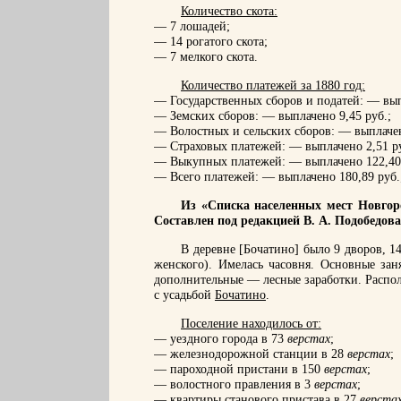
Количество скота:
— 7 лошадей;
— 14 рогатого скота;
— 7 мелкого скота.
Количество платежей за 1880 год:
— Государственных сборов и податей: — вып
— Земских сборов: — выплачено 9,45 руб.;
— Волостных и сельских сборов: — выплачен
— Страховых платежей: — выплачено 2,51 ру
— Выкупных платежей: — выплачено 122,40 р
— Всего платежей: — выплачено 180,89 руб.;
Из «Списка населенных мест Новгоро
Составлен под редакцией В. А. Подобедова
В деревне [Бочатино] было 9 дворов, 1
женского). Имелась часовня. Основные зан
дополнительные — лесные заработки. Распо
с усадьбой
Бочатино
.
Поселение находилось от:
— уездного города в 73
верстах
;
— железнодорожной станции в 28
верстах
;
— пароходной пристани в 150
верстах
;
— волостного правления в 3
верстах
;
— квартиры станового пристава в 27
верста