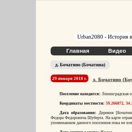
Urban2080 - История в
Главная
Видео
д. Бочатино (Бочатина)
29 января 2018 г.
д. Бочатино (Бо
Поселение находится:
Ленинградская об
Координаты местности:
59.266872, 34
Дата образования:
Деревня [Бочатина
Федора Федоровича Шуберта. На карте отраж
упоминанием данного поселения пока не из