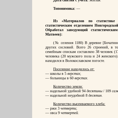
Дата снятия с учета:
Жилая.
Топонимика:
—
Из «Материалов по статистике 
статистическим отделением Новгородской
Обработал заведующий статистически
Матвеев):
(№ селения 1180) В деревне [Бочатин
других сословий. Всего 26 строений, в 
семейным спискам составляло 38 человек (1
человека (20 мужского пола и 24 женского
находился в Волокославском погосте.
Поселение находилось от:
— школы в 5
верстах
;
— больницы в 60
верстах
.
Количество земли:
— надельной удобной 94
десятины
/ 109
саж
— надельной неудобной 8
десятин
.
Количество высеиваемого хлеба:
— ржи 3
четверти
;
— овса 9
четвертей
.