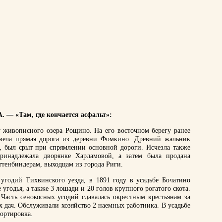
А. — «Там, где кончается асфальт»:
у живописного озера Рощино. На его восточном берегу ранее
 вела прямая дорога из деревни Фомкино. Древний жальник
, был срыт при спрямлении основной дороги. Исчезла также
принадлежала дворянке Харламовой, а затем была продана
тенбиндерам, выходцам из города Риги.
угодий Тихвинского уезда, в 1891 году в усадьбе Бочатино
угодья, а также 3 лошади и 20 голов крупного рогатого скота.
 Часть сенокосных угодий сдавалась окрестным крестьянам за
х дач. Обслуживали хозяйство 2 наемных работника. В усадьбе
сортировка.