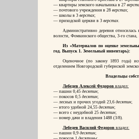
— квартиры земского начальника в 27
верст
— почтового учреждения в 28
верстах
;
— школы в 3
верстах
;
— приходской церкви в 3
верстах
.
Административно деревня относилась 
волости, Фомкинского общества, 3-го стана, 
Из «Материалов по оценке земельны
год. Выпуск 1. Земельный инвентарь):
Оценочное (по закону 1893 года) ис
отделением Новгородской губернской земской
Владельцы собст
Лебедев Алексей Федоров
владел:
— пашни 0,45
десятин
;
— покосов 0,5
десятин
;
— лесных и прочих угодий 23,6
десятин
;
— итого удобной 24,55
десятин
;
— всего с неудобной 25
десятин
;
— номер дачи и владения 1488 (3/8).
Лебедев Василий Федоров
владел:
— пашни 0,9
десятин
;
— покосов 1
десятины
;