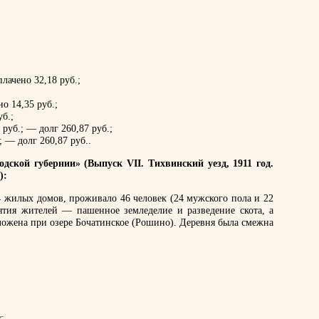
лачено 32,18 руб.;
о 14,35 руб.;
б.;
уб.; — долг 260,87 руб.;
 — долг 260,87 руб..
дской губернии» (Выпуск VII. Тихвинский уезд, 1911 год.
):
4 жилых домов, проживало 46 человек (24 мужского пола и 22
ятия жителей — пашенное земледелие и разведение скота, а
ложена при озере Бочатинское (Рошино). Деревня была смежна
х
;