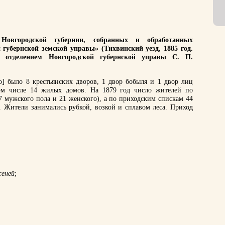
Новгородской губернии, собранных и обработанных
 губернской земской управы» (Тихвинский уезд, 1885 год.
м отделением Новгородской губернской управы С. П.
о] было 8 крестьянских дворов, 1 двор бобыля и 1 двор лиц
том числе 14 жилых домов. На 1879 год число жителей по
7 мужского пола и 21 женского), а по приходским спискам 44
). Жители занимались рубкой, возкой и сплавом леса. Приход
еней
;