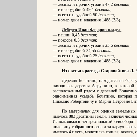
— лесных и прочих угодий 47,2
десятин
;
— итого удобной 49,1
десятин
;
— всего с неудобной 50
десятин
;
— номер дачи и владения 1488 (3/8).
Лебедев Иван Федоров
владел:
— пашни 0,45
десятин
;
— покосов 0,5
десятин
;
— лесных и прочих угодий 23,6
десятин
;
— итого удобной 24,55
десятин
;
— всего с неудобной 25
десятин
;
— номер дачи и владения 1488 (3/8).
Из статьи краеведа Старовойтова Л. 
Деревня Бочатино, находится на берег
находилась деревня Афрушино, к которой
расположенный рядом с деревней Бочатино
одноименная усадьба Бочатино, которая 
Николаю Робертовичу и Марии Петровне Бит
По материалам для оценки земельных 
имелось 883 десятины земли, включая лесные 
Использовался четырехпольный севооборот.
половину собранного сена и за караул лесны
имелось 4 плуга, молотилка конная, веялка, 