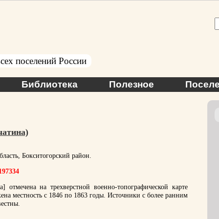
сех поселений России
Библиотека
Полезное
Поселе
чатина)
ласть, Бокситогорский район.
.197334
] отмечена на трехверстной военно-топографической карте
ена местность с 1846 по 1863 годы. Источники с более ранним
вестны.