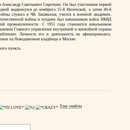
ся Александр Савельевич Сироткин. Он был участником первой
дней выдвинулся до комбрига 15-й Инзенской, а затем 40-й
войны служил в ЧК Закавказья, учился в военной академии,
Отечественной войны и позднее был начальником войск НКВД
ий промышленности. С 1951 года становится начальником
ьником Главного управления внутренней и конвойной охраны
йтенант. Личность его и деятельность не афишировались.
ронен на Новодевичьем кладбище в Москве.
ного пункта.
Еще смайлы