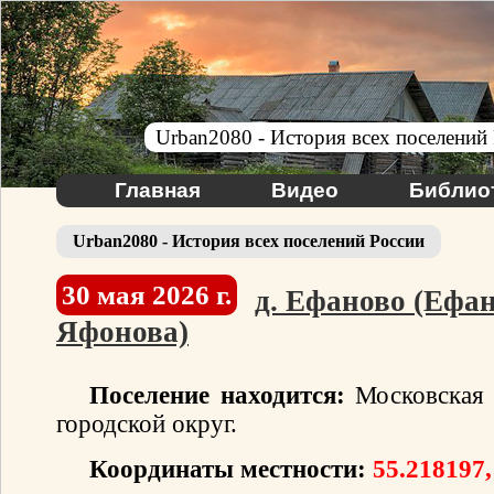
Urban2080 - История всех поселений
Главная
Видео
Библио
Urban2080 - История всех поселений России
30 мая 2026 г.
д. Ефаново (Ефа
Яфонова)
Поселение находится:
Московская 
городской округ.
Координаты местности:
55.218197,