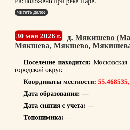
Расположено при реке Наре.
читать далее
30 мая 2026 г.
д. Мякишево (М
Мякшева, Мякшево, Мякишева
Поселение находится:
Московская 
городской округ.
Координаты местности:
55.468535,
Дата образования:
—
Дата снятия с учета:
—
Топонимика:
—