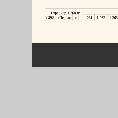
Страница 1 268 из
1 268
«Первая
«
.
1 261
1 262
1 263