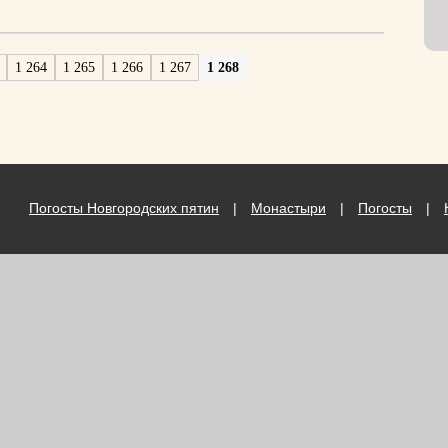
1 264
1 265
1 266
1 267
1 268
Погосты Новгородских пятин
|
Монастыри
|
Погосты
|