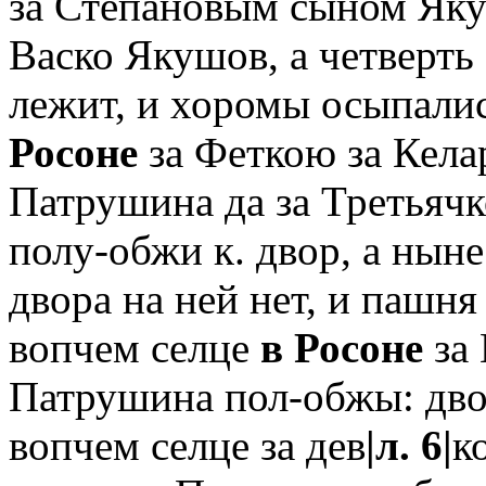
за Степановым сыном Якуш
Васко Якушов, а четверть
лежит, и хоромы осыпалис
Росоне
за Феткою за Кел
Патрушина да за Третьяч
полу-обжи к. двор, а ныне
двора на ней нет, и пашня
вопчем селце
в Росоне
за
Патрушина пол-обжы: дво
вопчем селце за дев
|л. 6|
к