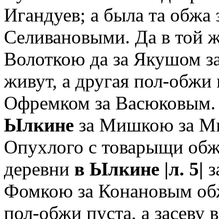
Игандуев; а была та обжа 
Селивановыми. Да в той 
Волоткою да за Якушом з
живут, а другая пол-обжи 
Офремком за Васюковым. 
Ылкине
за Мишкою за Ми
Опухлого с товарыщи обжа
деревни
в Ылкине
|л. 5|
з
Фомкою за Конановым обж
пол-обжи пуста, а засеву 