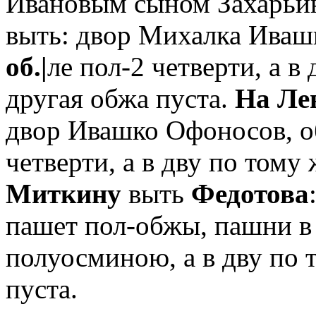
Ивановым сыном Захарьин
выть: двор Михалка Ивашк
об.|
ле пол-2 четверти, а в 
другая обжа пуста.
На Ле
двор Ивашко Офоносов, о
четверти, а в дву по тому
Миткину
выть
Федотова
пашет пол-обжы, пашни в 
полуосминою, а в дву по т
пуста.