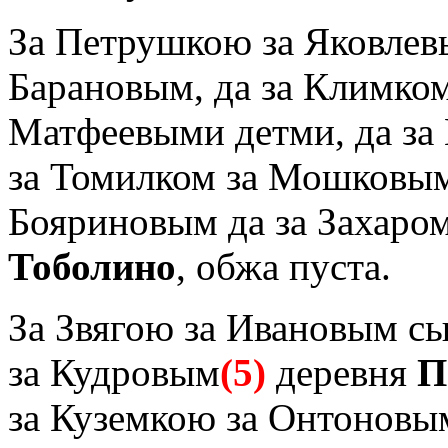
За Петрушкою за Яковлевы
Барановым, да за Климком
Матфеевыми детми, да за
за Томилком за Мошковым,
Бояриновым да за Захаро
Тоболино
, обжа пуста.
За Звягою за Ивановым с
за Кудровым
(5)
деревня
П
за Куземкою за Онтоновым