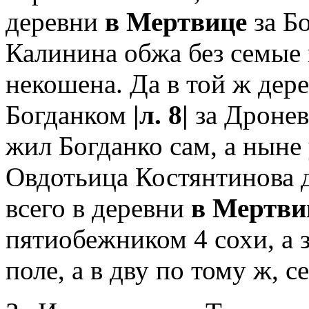
деревни
в Мертвице
за Б
Калинина обжа без семые 
некошена. Да в той ж дер
Богданком
|л. 8|
за Дронев
жил Богданко сам, а ныне 
Овдотьица Костянтинова 
всего в деревни
в Мертви
пятиобежником 4 сохи, а 
поле, а в дву по тому ж, с