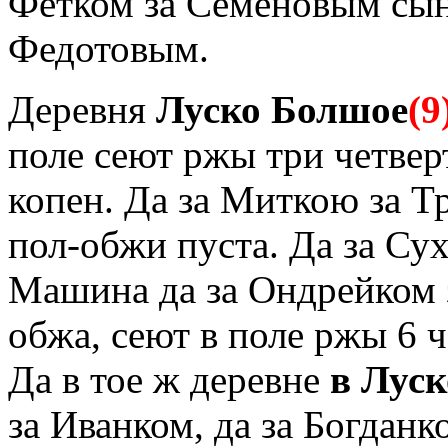
Фетком за Семеновым сын
Федотовым.
Деревня
Луско Болшое
(9
поле сеют ржы три четверт
копен. Да за Миткою за 
пол-обжи пуста. Да за С
Машина да за Ондрейком
обжа, сеют в поле ржы 6 ч
Да в тое ж деревне
в Лус
за Иванком, да за Богдан