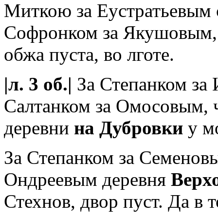
Миткою за Еустратьевым 
Софронком за Якушовым,
обжа пуста, во лготе.
|л. 3 об.|
За Степанком за 
Салтанком за Омосовым, 
деревни
на Дубровки
у м
За Степанком за Семеновы
Ондреевым деревня
Верх
Стехнов, двор пуст. Да в 