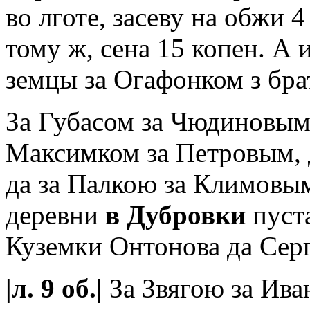
во лготе, засеву на обжи 4
тому ж, сена 15 копен. А 
земцы за Огафонком з бр
За Губасом за Чюдиновым 
Максимком за Петровым, 
да за Палкою за Климовы
деревни
в Дубровки
пуста
Куземки Онтонова да Серг
|л. 9 об.|
За Звягою за Ив