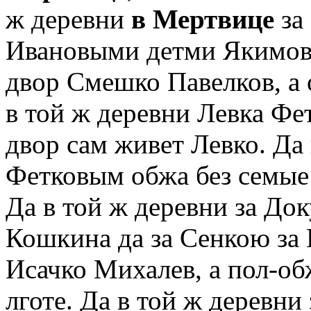
ж деревни
в Мертвице
за
Ивановыми детми Якимова
двор Смешко Павелков, а 
в той ж деревни Левка Фет
двор сам живет Левко. Да
Фетковым обжа без семые 
Да в той ж деревни за Д
Кошкина да за Сенкою за
Исачко Михалев, а пол-об
лготе. Да в той ж деревн