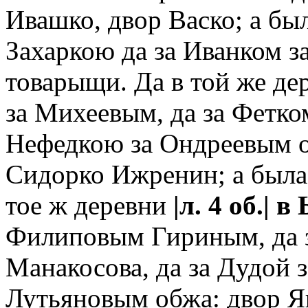
Ивашко, двор Васко; а был
Захаркою да за Иванком 
товарыщи. Да в той же д
за Михеевым, да за Фетко
Нефедкою за Ондреевым о
Сидорко Ижренин; а была 
тое ж деревни
|л. 4 об.|
в 
Филиповым Гириным, да
Манакосова, да за Дудой 
Лутьяновым обжа: двор Я