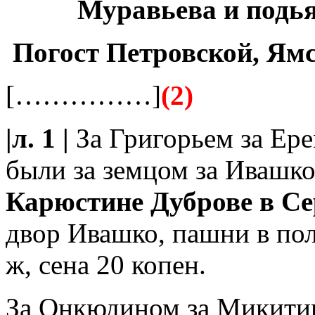
Муравьева и подь
Погост Петровской, Ямс
[……………]
(2)
|л. 1 |
За Григорьем за Ер
были за земцом за Ивашк
Карюстине Дуброве в Се
двор Ивашко, пашни в поле
ж, сена 20 копен.
За Онкюдином за Микитины