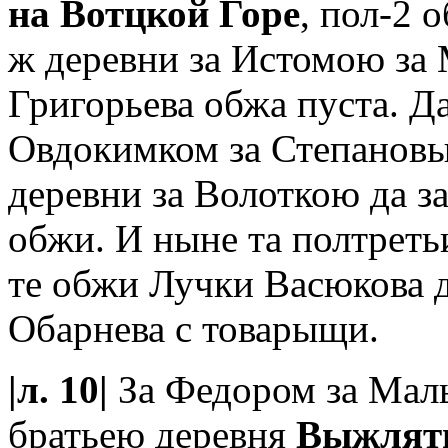
на Вотцкой Горе
, пол-2 
ж деревни за Истомою з
Григорьева обжа пуста. Да
Овдокимком за Степановы
деревни за Волоткою да 
обжи. И ныне та полтреть
те обжи Лучки Васюкова 
Обарнева с товарыщи.
|л. 10|
За Федором за Мал
братьею деревня
Выжлят