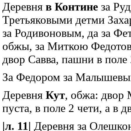
Деревня
в Контине
за Руд
Третьяковыми детми Захар
за Родивоновым, да за Фе
обжы, за Миткою Федотов
двор Савва, пашни в поле 2
За Федором за Малышевы
Деревня
Кут
, обжа: двор
пуста, в поле 2 чети, а в д
|л. 11|
Деревня за Олешкою,