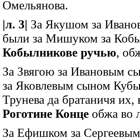
Омельянова.
|л. 3|
За Якушом за Ивано
были за Мишуком за Коб
Кобылникове ручью
, об
За Звягою за Ивановым с
за Яковлевым сыном Кубы
Трунева да братаничя их,
Роготине Конце
обжа во л
За Ефишком за Сергеевым