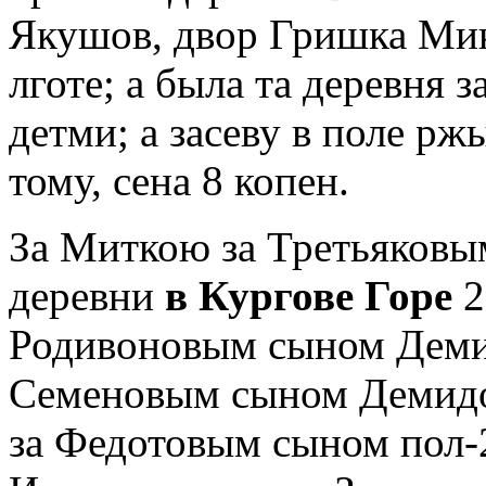
Якушов, двор Гришка Мики
лготе; а была та деревня 
детми; а засеву в поле ржы
тому, сена 8 копен.
За Миткою за Третьяковы
деревни
в Кургове Горе
2
Родивоновым сыном Демид
Семеновым сыном Демидов
за Федотовым сыном пол-2