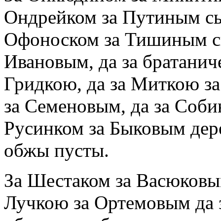
Ондрейком за Путиным сын
Офоноском за Тишиным сы
Ивановым, да за братанич
Гридкою, да за Миткою з
за Семеновым, да за Соби
Русинком за Быковым де
обжы пусты.
За Шестаком за Васюков
Лучкою за Ортемовым да 