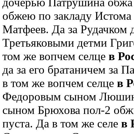
дочерью Патрушина обжа п
обжею по закладу Истома
Матфеев. Да за Рудачком д
Третьяковыми детми Григо
том же вопчем селце
в Ро
да за его братаничем за П
в том же вопчем селце
в Р
Федоровым сыном Люшина
сыном Брюхова пол-2 обж
пуста. Да в том же селе
в 