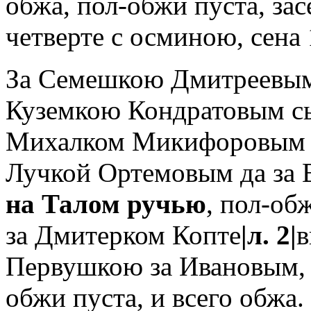
обжа, пол-обжи пуста, за
четверте с осминою, сена 
За Семешкою Дмитреевым 
Куземкою Кондратовым сы
Михалком Микифоровым с
Лучкой Ортемовым да за 
на Талом ручью
, пол-об
за Дмитерком Копте
|л. 2|
в
Первушкою за Ивановым,
обжи пуста, и всего обжа.