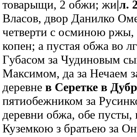
товарыщи, 2 обжи; жи
|л. 
Власов, двор Данилко Оме
четверти с осминою ржы, а
копен; а пустая обжа во лг
Губасом за Чудиновым сын
Максимом, да за Нечаем з
деревне
в Серетке в Дуб
пятиобежником за Русинк
деревни обжа, обе пусты, 
Куземкою з братьею за О