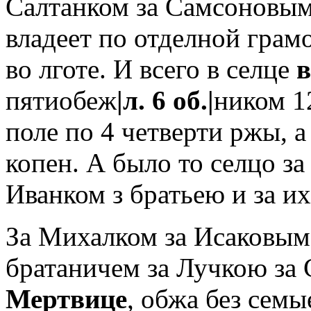
Салтанком за Самсоновым
владеет по отделной грамо
во лготе. И всего в селце
в
пятиобеж
|л. 6 об.|
ником 1
поле по 4 четверти ржы, а
копен. А было то селцо з
Иванком з братьею и за и
За Михалком за Исаковым 
братаничем за Лучкою за
Мертвице
, обжа без семы