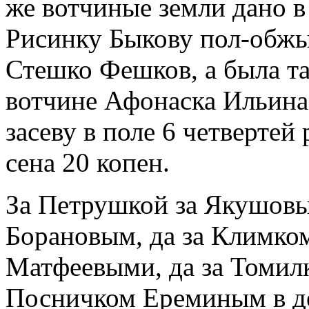
же вотчиные земли дано 
Рисинку Быкову пол-обжы
Стешко Фешков, а была та
вотчине Афонаска Ильина
засеву в поле 6 четвертей
сена 20 копен.
За Петрушкой за Якушовы
Борановым, да за Климком
Матфеевыми, да за Томил
Посничком Ереминым в д