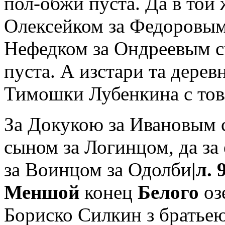
пол-обжи пуста. Да в той
Олексейком за Федоровым
Нефедком за Ондреевым 
пуста. А изстари та дере
Тимошки Лубенкина с то
За Докукою за Ивановым 
сыном за Логинцом, да за
за Воинцом за Одолби
|л. 9
Меншой
конец
Белого
озе
Бориско Силкин з братьею