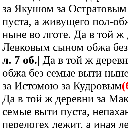
за Якушом за Остратовым
пуста, а живущего пол-об
ныне во лготе. Да в той ж
Левковым сыном обжа без 
л. 7 об.|
Да в той ж дерев
обжа без семые выти ныне 
за Истомою за Кудровым
(
Да в той ж деревни за Ма
семые выти пуста, непахан
перелогех лежит, а иная л