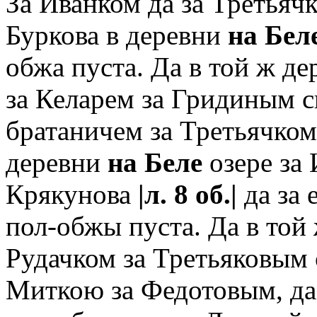
За Иванком да за Третьяч
Буркова в деревни
на Бел
обжа пуста. Да в той ж д
за Келарем за Гридиным с
братаничем за Третьячком
деревни
на Беле
озере за
Крякунова
|л. 8 об.|
да за 
пол-обжы пуста. Да в той
Рудачком за Третьяковым 
Миткою за Федотовым, да