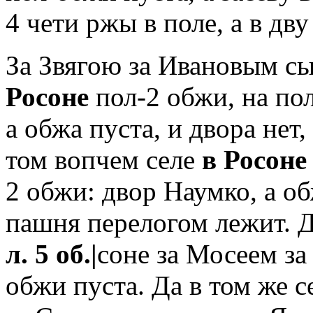
4 чети ржы в поле, а в дву
За Звягою за Ивановым с
Росоне
пол-2 обжи, на по
а обжа пуста, и двора нет
том вопчем селе
в Росоне
2 обжи: двор Наумко, а об
пашня перелогом лежит. Д
л. 5 об.|
соне за Мосеем з
обжи пуста. Да в том же 