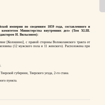
ской империи по сведениям 1859 года, составленного и
 комитетом Министерства внутренних дел» (Том XLIII.
едактором И. Вильсоном):
евне [Колошино], с правой стороны Волоколамского тракта от
человека (12 мужского пола и 11 женского). Расположена при
х
.
верской губернии, Тверского уезда, 2-го стана.
ного пункта.