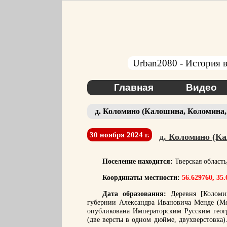
Urban2080 - История в
Главная
Видео
д. Коломино (Калошина, Коломина
30 ноября 2024 г.
д. Коломино (К
Поселение находится:
Тверская област
Координаты местности:
56.629760, 35
Дата образования:
Деревня [Коломин
губернии Александра Ивановича Менде (Мен
опубликована Императорским Русским геог
(две версты в одном дюйме, двухверстовка