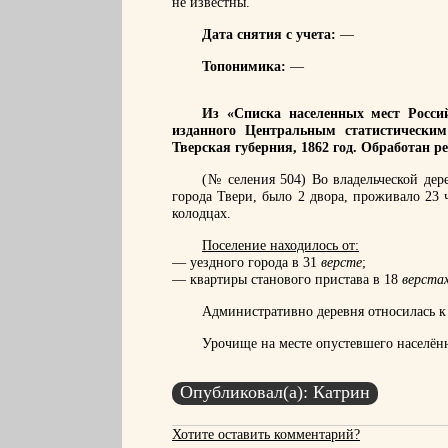
не известны.
Дата снятия с учета:
—
Топонимика:
—
Из «Списка населенных мест Россий
изданного Центральным статистическим
Тверская губерния, 1862 год. Обработан р
(№ селения 504) Во владельческой дер
города Твери, было 2 двора, проживало 23 
колодцах.
Поселение находилось от:
— уездного города в 31
версте
;
— квартиры станового пристава в 18
верста
Административно деревня относилась к Т
Урочище на месте опустевшего населён
Опубликовал(а): Катрин
Хотите оставить комментарий?