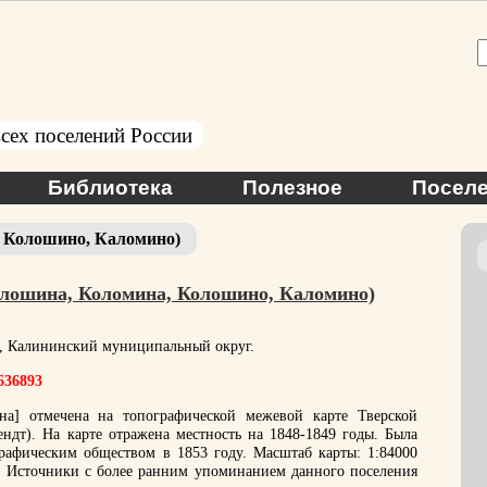
сех поселений России
Библиотека
Полезное
Поселе
, Колошино, Каломино)
алошина, Коломина, Колошино, Каломино)
ь, Калининский муниципальный округ.
.636893
а] отмечена на топографической межевой карте Тверской
дт). На карте отражена местность на 1848-1849 годы. Была
рафическим обществом в 1853 году. Масштаб карты: 1:84000
). Источники с более ранним упоминанием данного поселения