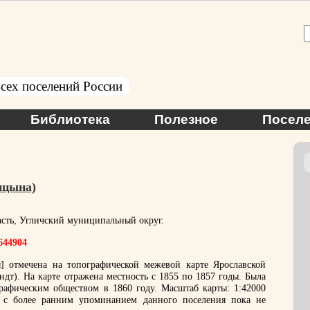
сех поселений России
Библиотека
Полезное
Поселе
ицына)
асть, Угличский муниципальный округ.
.644904
 отмечена на топографической межевой карте Ярославской
дт). На карте отражена местность с 1855 по 1857 годы. Была
рафическим обществом в 1860 году. Масштаб карты: 1:42000
 с более ранним упоминанием данного поселения пока не