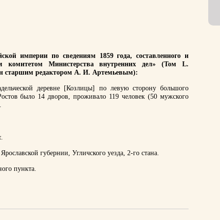
ской империи по сведениям 1859 года, составленного и
им комитетом Министерства внутренних дел» (Том L.
ан старшим редактором А. И. Артемьевым):
дельческой деревне [Козлицы] по левую сторону большого
 Ростов было 14 дворов, проживало 119 человек (50 мужского
.
х
.
Ярославской губернии, Угличского уезда, 2-го стана.
ного пункта.