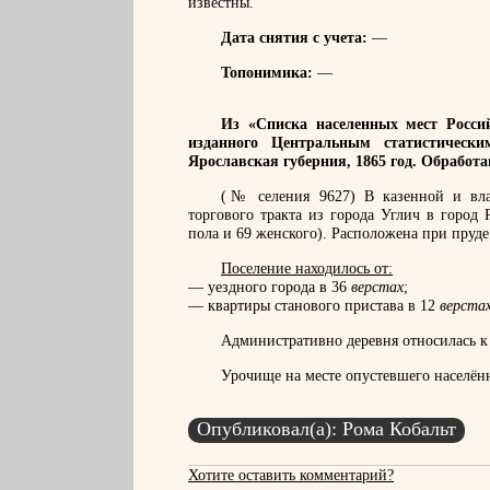
известны.
Дата снятия с учета:
—
Топонимика:
—
Из «Списка населенных мест Россий
изданного Центральным статистическ
Ярославская губерния, 1865 год. Обработ
(№ селения 9627) В казенной и вла
торгового тракта из города Углич в город
пола и 69 женского). Расположена при пруде
Поселение находилось от:
— уездного города в 36
верстах
;
— квартиры станового пристава в 12
верста
Административно деревня относилась к 
Урочище на месте опустевшего населён
Опубликовал(а): Рома Кобальт
Хотите оставить комментарий?