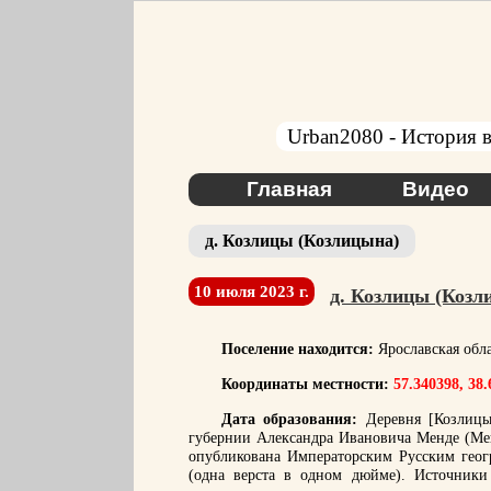
Urban2080 - История в
Главная
Видео
д. Козлицы (Козлицына)
10 июля 2023 г.
д. Козлицы (Козл
Поселение находится:
Ярославская обл
Координаты местности:
57.340398, 38
Дата образования:
Деревня [Козлицы]
губернии Александра Ивановича Менде (Мен
опубликована Императорским Русским геог
(одна верста в одном дюйме). Источники