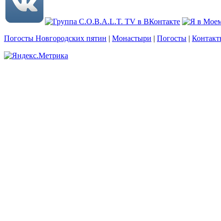
Погосты Новгородских пятин
|
Монастыри
|
Погосты
|
Контакт