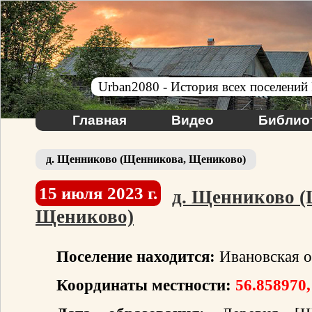
Urban2080 - История всех поселений
Главная
Видео
Библио
д. Щенниково (Щенникова, Щениково)
15 июля 2023 г.
д. Щенниково 
Щениково)
Поселение находится:
Ивановская о
Координаты местности:
56.858970,