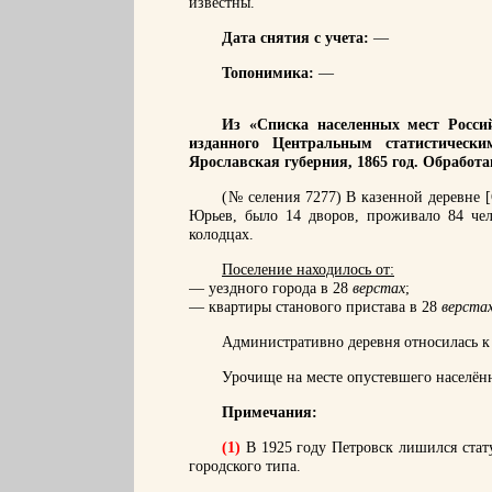
известны.
Дата снятия с учета:
—
Топонимика:
—
Из «Списка населенных мест Россий
изданного Центральным статистическ
Ярославская губерния, 1865 год. Обработ
(№ селения 7277) В казенной деревне [
Юрьев, было 14 дворов, проживало 84 чел
колодцах.
Поселение находилось от:
— уездного города в 28
верстах
;
— квартиры станового пристава в 28
верста
Административно деревня относилась к Я
Урочище на месте опустевшего населён
Примечания:
(1)
В 1925 году Петровск лишился стату
городского типа.