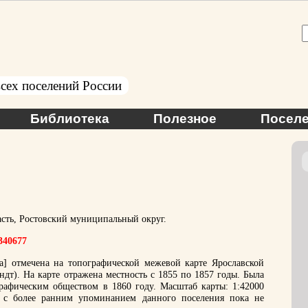
сех поселений России
Библиотека
Полезное
Поселе
асть, Ростовский муниципальный округ.
.340677
] отмечена на топографической межевой карте Ярославской
дт). На карте отражена местность с 1855 по 1857 годы. Была
рафическим обществом в 1860 году. Масштаб карты: 1:42000
 с более ранним упоминанием данного поселения пока не