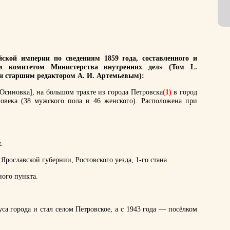
ской империи по сведениям 1859 года, составленного и
им комитетом Министерства внутренних дел» (Том L.
ан старшим редактором А. И. Артемьевым):
Осиновка], на большом тракте из города Петровска
(1)
в город
овека (38 мужского пола и 46 женского). Расположена при
х
.
рославской губернии, Ростовского уезда, 1-го стана.
ного пункта.
са города и стал селом Петровское, а с 1943 года — посёлком