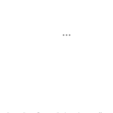
* * *