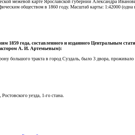
еской межевой карте Ярославской губернии Александра Иванович
ическим обществом в 1860 году. Масштаб карты: 1:42000 (одна 
иям 1859 года, составленного и изданного Центральным ста
дактором А. И. Артемьевым):
рону большого тракта в город Суздаль, было 3 двора, проживало
остовского уезда, 1-го стана.