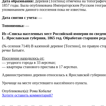
Дата образования:
Деревня [Тохтина] отмечена на топографич
1857 годы. Была опубликована Императорским Русским географ
упоминанием данного поселения пока не известны.
Дата снятия с учета:
—
Топонимика:
—
Из «Списка населенных мест Российской империи по сведен
L. Ярославская губерния, 1865 год. Обработан старшим ре
(№ селения 7140) В казенной деревне [Тохтино], по правую сто
речке Батьяге.
Поселение находилось от:
— уездного города в 33
верстах
;
— квартиры станового пристава в 17
верстах
.
Административно деревня относилась к Ярославской губернии, Р
Урочище на месте опустевшего населённого пункта.
Опубликовал(а): Рома Кобальт
Хотите оставить комментарий?