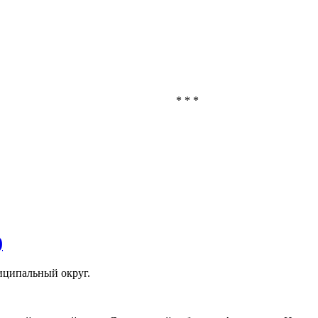
* * *
)
иципальный округ.