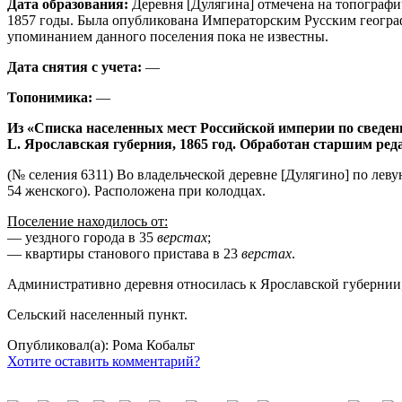
Дата образования:
Деревня [Дулягина] отмечена на топографи
1857 годы. Была опубликована Императорским Русским географ
упоминанием данного поселения пока не известны.
Дата снятия с учета:
—
Топонимика:
—
Из «Списка населенных мест Российской империи по сведен
L. Ярославская губерния, 1865 год. Обработан старшим ре
(№ селения 6311) Во владельческой деревне [Дулягино] по лев
54 женского). Расположена при колодцах.
Поселение находилось от:
— уездного города в 35
верстах
;
— квартиры станового пристава в 23
верстах
.
Административно деревня относилась к Ярославской губернии, 
Сельский населенный пункт.
Опубликовал(а): Рома Кобальт
Хотите оставить комментарий?