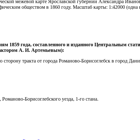
ческой межевой карте Ярославской губернии Александра Иванови
ическим обществом в 1860 году. Масштаб карты: 1:42000 (одна 
иям 1859 года, составленного и изданного Центральным ста
дактором А. И. Артемьевым):
ую сторону тракта от города Романово-Борисоглебск в город Дан
Романово-Борисоглебского уезда, 1-го стана.