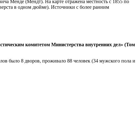
ча Менде (Мендт). На карте отражена местность с 1855 по
верста в одном дюйме). Источники с более ранним
тистическим комитетом Министерства внутренних дел» (Том
илов было 8 дворов, проживало 88 человек (34 мужского пола и