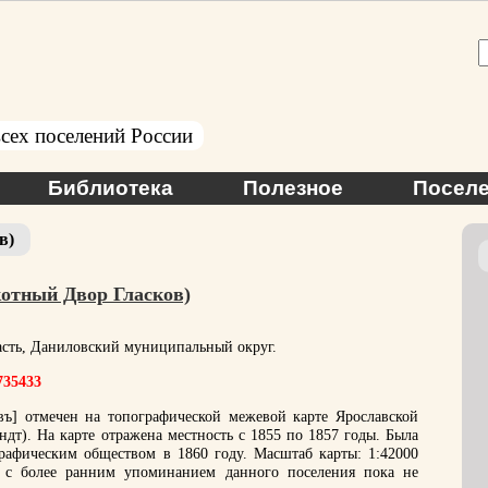
сех поселений России
Библиотека
Полезное
Поселе
в)
котный Двор Гласков)
асть, Даниловский муниципальный округ.
735433
въ] отмечен на топографической межевой карте Ярославской
дт). На карте отражена местность с 1855 по 1857 годы. Была
рафическим обществом в 1860 году. Масштаб карты: 1:42000
 с более ранним упоминанием данного поселения пока не