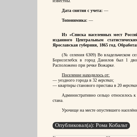
известны.
Дата снятия с учета:
—
Топонимика:
—
Из «Списка населенных мест Россий
изданного Центральным статистическ
Ярославская губерния, 1865 год. Обработ
(№ селения 6309) Во владельческом сел
Борисоглебск в город Данилов был 1 дво
Расположено при речке Вожарке.
Поселение находилось от:
— уездного города в 32
верстах
;
— квартиры станового пристава в 20
верста
Административно сельцо относилось к 
стана.
Урочище на месте опустевшего населён
Опубликовал(а): Рома Кобальт