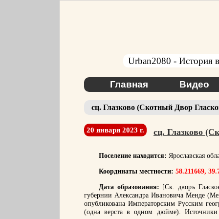
Urban2080 - История в
Главная
Видео
сц. Глазково (Скотный Двор Гласко
20 января 2023 г.
сц. Глазково (С
Поселение находится:
Ярославская обл
Координаты местности:
58.211669, 39.
Дата образования:
[Ск. дворъ Гласко
губернии Александра Ивановича Менде (Мен
опубликована Императорским Русским геог
(одна верста в одном дюйме). Источники