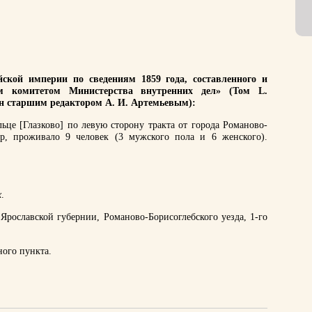
ской империи по сведениям 1859 года, составленного и
им комитетом Министерства внутренних дел» (Том L.
ан старшим редактором А. И. Артемьевым):
ьце [Глазково] по левую сторону тракта от города Романово-
р, проживало 9 человек (3 мужского пола и 6 женского).
х
.
Ярославской губернии, Романово-Борисоглебского уезда, 1-го
ного пункта.