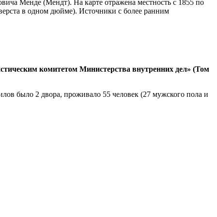
ича Менде (Мендт). На карте отражена местность с 1855 по
верста в одном дюйме). Источники с более ранним
тистическим комитетом Министерства внутренних дел» (Том
илов было 2 двора, проживало 55 человек (27 мужского пола и