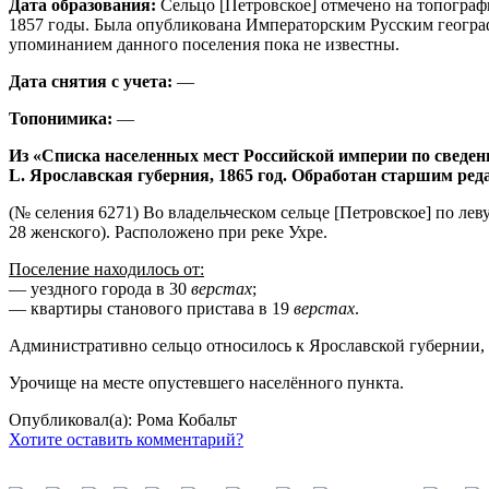
Дата образования:
Сельцо [Петровское] отмечено на топограф
1857 годы. Была опубликована Императорским Русским географ
упоминанием данного поселения пока не известны.
Дата снятия с учета:
—
Топонимика:
—
Из «Списка населенных мест Российской империи по сведен
L. Ярославская губерния, 1865 год. Обработан старшим ре
(№ селения 6271) Во владельческом сельце [Петровское] по лев
28 женского). Расположено при реке Ухре.
Поселение находилось от:
— уездного города в 30
верстах
;
— квартиры станового пристава в 19
верстах
.
Административно сельцо относилось к Ярославской губернии, Р
Урочище на месте опустевшего населённого пункта.
Опубликовал(а): Рома Кобальт
Хотите оставить комментарий?