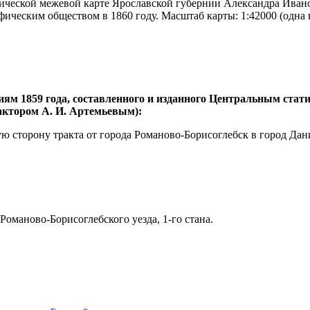
ической межевой карте Ярославской губернии Александра Иванов
ическим обществом в 1860 году. Масштаб карты: 1:42000 (одна 
иям 1859 года, составленного и изданного Центральным ста
дактором А. И. Артемьевым):
ую сторону тракта от города Романово-Борисоглебск в город Дан
оманово-Борисоглебского уезда, 1-го стана.