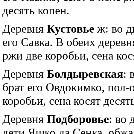
десять копен.
Деревня
Кустовье
ж: во д
его Савка. В обеих дерев
ржи две коробьи, сена кос
Деревня
Болдыревская
: 
брат его Овдокимко, пол-
коробьи, сена косят десят
Деревня
Подборовье
: во
дети Яшко да Сенка, обжа