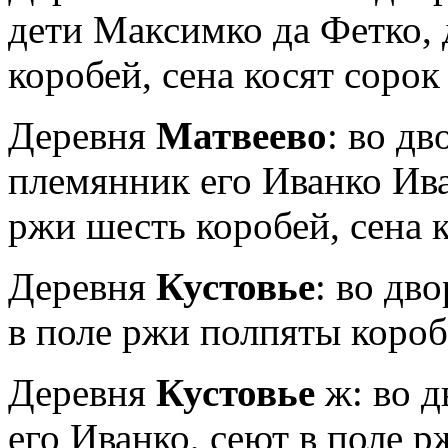
дети Максимко да Фетко, 
коробей, сена косят сорок
Деревня
Матвеево
: во дв
племянник его Иванко Ива
ржи шесть коробей, сена к
Деревня
Кустовье
: во дв
в поле ржи полпяты коробь
Деревня
Кустовье
ж: во д
его Иванко, сеют в поле р