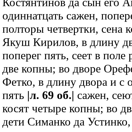
Костянтинов да сын его А
одиннатцать сажен, попере
полторы четвертки, сена к
Якуш Кирилов, в длину дв
поперег пять, сеет в поле 
две копны; во дворе Ореф
Фетко, в длину двора и с 
пять
|л. 69 об.|
сажен, сеют
косят четыре копны; во д
дети Симанко да Устинко,