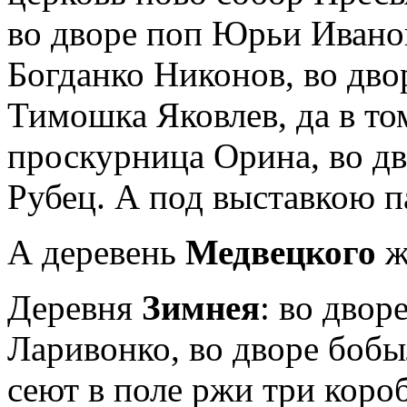
во дворе поп Юрьи Иванов
Богданко Никонов, во дв
Тимошка Яковлев, да в то
проскурница Орина, во д
Рубец. А под выставкою п
А деревень
Медвецкого
Деревня
Зимнея
: во двор
Ларивонко, во дворе бобы
сеют в поле ржи три короб