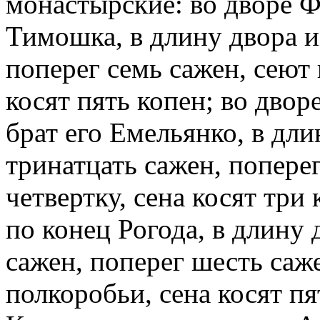
монастырские: во дворе Ф
Тимошка, в длину двора и 
поперег семь сажен, сеют 
косят пять копен; во двор
брат его Емельянко, в дли
тринатцать сажен, поперег
четвертку, сена косят тр
по конец Рогода, в длину 
сажен, поперег шесть саж
полкоробьи, сена ко­сят п