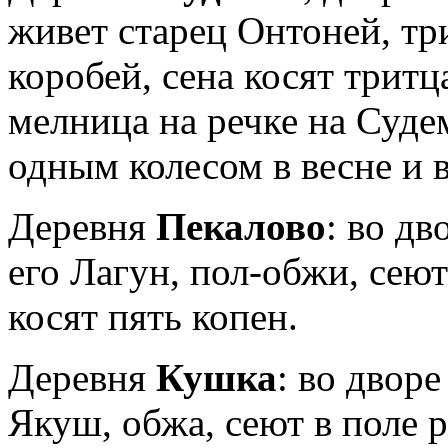
живет старец Онтоней, тр
коробей, сена ко­сят тритц
мелница на речке на Суде
одным колесом в весне и в
Деревня
Пекалово
: во д
его Лагун, пол-обжи, сеют
косят пять копен.
Деревня
Кушка
: во двор
Якуш, обжа, се­ют в поле 