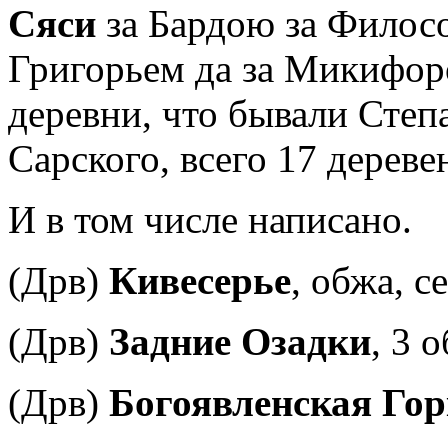
Сяси
за Бардою за Филосо
Григорьем да за Микифоро
деревни, что бывали Степ
Сарского, всего 17 деревен
И в том числе написано.
(Дрв)
Кивесерье
, обжа, с
(Дрв)
Задние Озадки
, 3 
(Дрв)
Богоявленская Гор