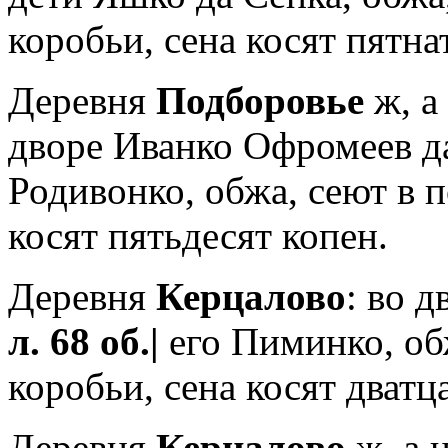
коробьи, сена косят пятна
Деревня
Подборовье
ж, а
дворе Иванко Офромеев да
Родивонко, обжа, сеют в п
косят пятьдесят копен.
Деревня
Керцалово
: во 
л. 68 об.|
его Пиминко, об
коробьи, сена косят дватца
Деревня
Керцалово
ж, а 