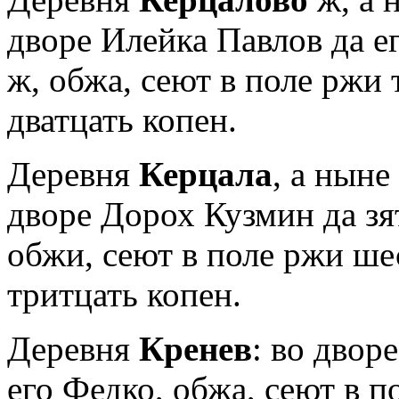
дворе Илейка Павлов да 
ж, обжа, сеют в поле ржи 
дватцать копен.
Деревня
Керцала
, а ныне
дворе Дорох Кузмин да зя
обжи, сеют в поле ржи шес
тритцать копен.
Деревня
Кренев
: во двор
его Федко, об­жа, сеют в п