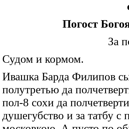
Погост Бого
За 
Судом и кормом.
Ивашка Барда Филипов сы
полутретью да полчетвер
пол-8 сохи да полчетверти
душегубство и за татбу с
московкою. А пусто по об