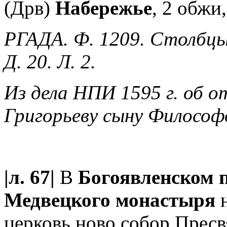
(Дрв)
Набережье
, 2 обжи
РГАДА. Ф. 1209. Столбцы
Д. 20. Л. 2.
Из дела НПИ 1595 г. об 
Григорьеву сыну Философ
|л. 67|
В
Богоявленском п
Медвецкого монастыря
н
церковь ново собор Пресв