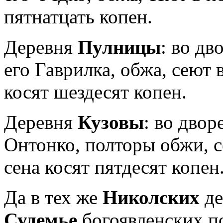
пятнатцать ко­пен.
Деревня
Пулницы
: во д
его Гаврилка, обжа, сеют 
косят шездесят ко­пен.
Деревня
Кузовы
: во двор
Онтонко, полторы обжи, с
сена косят пятдесят копен
Да в тех же
Николских
де
Судемье
богоявленских п