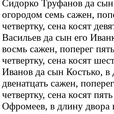
Сидорко Труфанов да сын 
огородом семь сажен, поп
четвертку, сена косят дев
Васильев да сын его Иванк
восмь сажен, поперег пять
четвертку, сена косят шес
Иванов да сын Костько, в
двенатцать сажен, поперег
четвертку, сена косят пят
Офромеев, в длину двора 