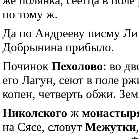
же полянка, сеетца в поле
по тому ж.
Да по Андрееву писму Ли
Добры­нина прибыло.
Починок
Пехолово
: во д
его Лагун, сеют в поле рж
копен, четверть об­жи. Зем
Николского
ж
монастыр
на Сясе, словут
Межутки