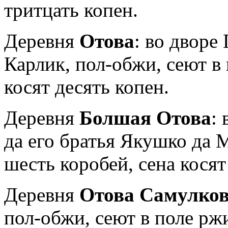
тритцать копен.
Деревня
Отова
: во дворе
Карлик, по­л-обжи, сеют в
косят десять копен.
Деревня
Болшая Отова
:
да его бра­тья Якушко да 
шесть коробей, се­на косят
Деревня
Отова Самулко
пол-обжи, се­ют в поле рж