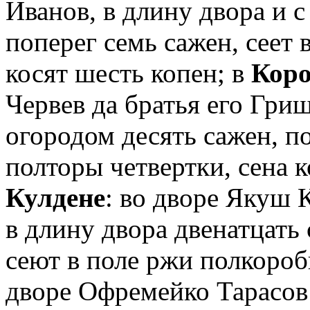
Иванов, в длину двора и с
поперег семь сажен, сеет 
косят шесть копен; в
Коро
Червев да братья его Гриш
огородом десять сажен, п
полторы четвертки, сена к
Кулдене
: во дворе Якуш 
в длину двора двенатцать 
сеют в поле ржи полкоробь
дворе Офремейко Тарасов 