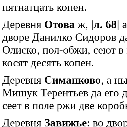
пятнатцать копен.
Деревня
Отова
ж,
|л. 68|
а
дворе Данилко Си­доров д
Олиско, пол-обжи, сеют в
косят десять копен.
Деревня
Симанково
, а н
Мишук Терентьев да его 
сеет в поле ржи две короб
Деревня
Завижье
: во дв