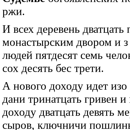
ржи.
И всех деревень дватцать п
монастырским дво­ром и з
людей пятдесят семь челов
сох десять бес трети.
А нового доходу идет изо
дани тринатцать гривен и
доходу дватцать де­вять м
сыров, ключничи пошлины 