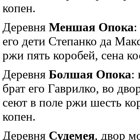
копен.
Деревня
Меншая Опока
:
его дети Степанко да Макс
ржи пять коробей, сена ко
Деревня
Болшая Опока
:
брат его Гаврилко, во дв
сеют в поле ржи шесть кор
копен.
Деревня
Судемея
, двор м