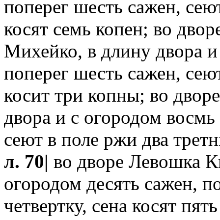
поперег шесть сажен, сеют
косят семь копен; во двор
Михейко, в длину двора и
поперег шесть сажен, сеют
косит три копны; во двор
двора и с огородом восмь 
сеют в поле ржи два третн
л. 70|
во дворе Левошка Ки
огородом десять сажен, по
четвертку, сена косят пят