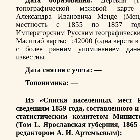
Дата образования:
Деревня [П
топографической межевой карте 
Александра Ивановича Менде (Мен
местность с 1855 по 1857 год
Императорским Русским географически
Масштаб карты: 1:42000 (одна верста 
с более ранним упоминанием данн
известны.
Дата снятия с учета:
—
Топонимика:
—
Из «Списка населенных мест 
сведениям 1859 года, составленного
статистическим комитетом Минист
(Том L. Ярославская губерния, 1865
редактором А. И. Артемьевым):