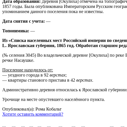
Дата образования:
Деревня [Окулиха] отмечена на топографич
1857 годы. Была опубликована Императорским Русским географ
упоминанием данного поселения пока не известны.
Дата снятия с учета:
—
Топонимика:
—
Из «Списка населенных мест Российской империи по сведен
L. Ярославская губерния, 1865 год. Обработан старшим ре
(№ селения 3045) Во владельческой деревне [Окулиха] по реке 
речке Насаушке.
Поселение находилось от:
— уездного города в 92
верстах
;
— квартиры станового пристава в 42
верстах
.
Административно деревня относилась к Ярославской губернии, 
Урочище на месте опустевшего населённого пункта.
Опубликовал(а): Рома Кобальт
Хотите оставить комментарий?