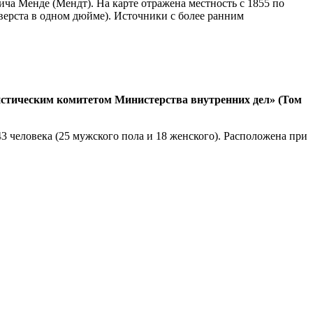
ча Менде (Мендт). На карте отражена местность с 1855 по
верста в одном дюйме). Источники с более ранним
тистическим комитетом Министерства внутренних дел» (Том
43 человека (25 мужского пола и 18 женского). Расположена при