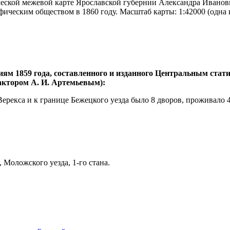
еской межевой карте Ярославской губернии Александра Иванови
ическим обществом в 1860 году. Масштаб карты: 1:42000 (одна 
иям 1859 года, составленного и изданного Центральным ста
дактором А. И. Артемьевым):
Верекса и к границе Бежецкого уезда было 8 дворов, проживало 
Моложского уезда, 1-го стана.