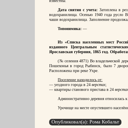
известны.
Дата снятия с учета:
Затоплена в рез
водохранилища. Осенью 1940 года русло Во
чаши водохранилища. Заполнение продолжал
Топонимика:
—
Из «Списка населенных мест Россий
изданного Центральным статистическ
Ярославская губерния, 1865 год. Обработ
(№ селения 4871) Во владельческой дер
Пошехонья в город Рыбинск, было 7 дворов
Расположена при реке Ухре.
Поселение находилось от:
— уездного города в 24
верстах
;
— квартиры станового пристава в 24
верста
Административно деревня относилась к 
Урочище на месте опустевшего населён
Опубликовал(а): Рома Кобальт