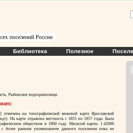
сех поселений России
Библиотека
Полезное
Поселе
асть, Рыбинское водохранилище.
.984092
 отмечена на топографической межевой карте Ярославской
дт). На карте отражена местность с 1855 по 1857 годы. Была
рафическим обществом в 1860 году. Масштаб карты: 1:42000
 с более ранним упоминанием данного поселения пока не