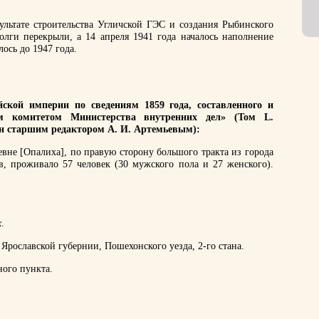
ультате строительства Угличской ГЭС и создания Рыбинского
лги перекрыли, а 14 апреля 1941 года началось наполнение
ось до 1947 года.
ской империи по сведениям 1859 года, составленного и
им комитетом Министерства внутренних дел» (Том L.
ан старшим редактором А. И. Артемьевым):
евне [Опалиха], по правую сторону большого тракта из города
, проживало 57 человек (30 мужского пола и 27 женского).
х
.
Ярославской губернии, Пошехонского уезда, 2-го стана.
ного пункта.