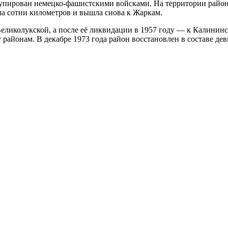
купирован немецко-фашистскими войсками. На территории района
ла сотни километров и вышла снова к Жаркам.
ликолукской, а после её ликвидации в 1957 году — к Калининско
районам. В декабре 1973 года район восстановлен в составе дев