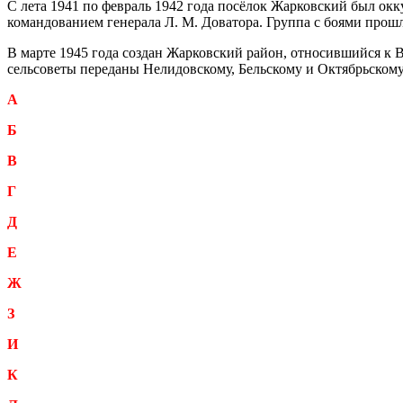
С лета 1941 по февраль 1942 года посёлок Жарковский был ок
командованием генерала Л. М. Доватора. Группа с боями прош
В марте 1945 года создан Жарковский район, относившийся к Ве
сельсоветы переданы Нелидовскому, Бельскому и Октябрьскому 
А
Б
В
Г
Д
Е
Ж
З
И
К