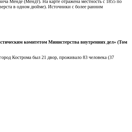
ча Менде (Мендт). На карте отражена местность с 1855 по
верста в одном дюйме). Источники с более ранним
тистическим комитетом Министерства внутренних дел» (Том
город Кострома был 21 двор, проживало 83 человека (37