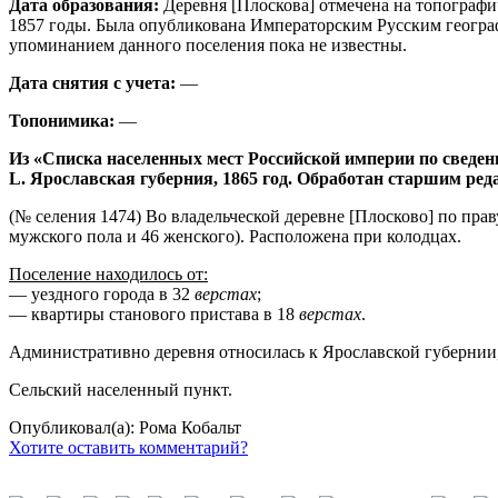
Дата образования:
Деревня [Плоскова] отмечена на топографи
1857 годы. Была опубликована Императорским Русским географ
упоминанием данного поселения пока не известны.
Дата снятия с учета:
—
Топонимика:
—
Из «Списка населенных мест Российской империи по сведен
L. Ярославская губерния, 1865 год. Обработан старшим ре
(№ селения 1474) Во владельческой деревне [Плосково] по прав
мужского пола и 46 женского). Расположена при колодцах.
Поселение находилось от:
— уездного города в 32
верстах
;
— квартиры станового пристава в 18
верстах
.
Административно деревня относилась к Ярославской губернии, 
Сельский населенный пункт.
Опубликовал(а): Рома Кобальт
Хотите оставить комментарий?