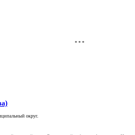
* * *
ва)
иципальный округ.