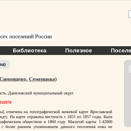
сех поселений России
Библиотека
Полезное
Поселе
ва)
(Симонцево, Семенцова)
асть, Даниловский муниципальный округ.
.316970
а] отмечена на топографической межевой карте Ярославской
дт). На карте отражена местность с 1855 по 1857 годы. Была
рафическим обществом в 1860 году. Масштаб карты: 1:42000
 с более ранним упоминанием данного поселения пока не