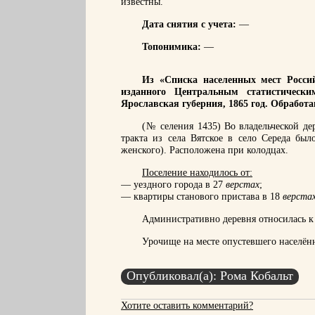
известны.
Дата снятия с учета:
—
Топонимика:
—
Из «Списка населенных мест Россий
изданного Центральным статистическ
Ярославская губерния, 1865 год. Обработ
(№ селения 1435) Во владельческой де
тракта из села Вятское в село Середа бы
женского). Расположена при колодцах.
Поселение находилось от:
— уездного города в 27
верстах
;
— квартиры станового пристава в 18
верста
Административно деревня относилась к 
Урочище на месте опустевшего населён
Опубликовал(а): Рома Кобальт
Хотите оставить комментарий?