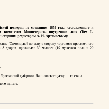
ской империи по сведениям 1859 года, составленного и
им комитетом Министерства внутренних дел» (Том L.
ан старшим редактором А. И. Артемьевым):
ревне [Симонцево] по левую сторону торгового проселочного
ло 8 дворов, проживало 39 человек (19 мужского пола и 20
х
.
Ярославской губернии, Даниловского уезда, 1-го стана.
ного пункта.