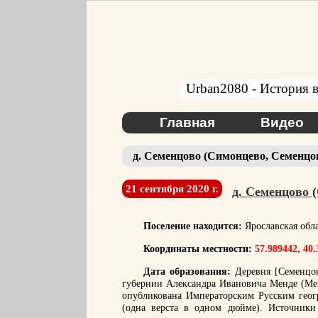
Urban2080 - История в
Главная
Видео
д. Семенцово (Симонцево, Семенцо
21 сентября 2020 г.
д. Семенцово 
Поселение находится:
Ярославская обл
Координаты местности:
57.989442, 40
Дата образования:
Деревня [Семенцов
губернии Александра Ивановича Менде (Мен
опубликована Императорским Русским геог
(одна верста в одном дюйме). Источники