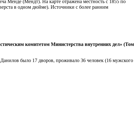
а Менде (Мендт). На карте отражена местность с 1855 по
верста в одном дюйме). Источники с более ранним
тистическим комитетом Министерства внутренних дел» (Том
д Данилов было 17 дворов, проживало 36 человек (16 мужского