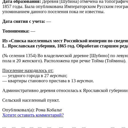
Дата образования:
Деревня [Шубина] отмечена на топографиче
1857 годы. Была опубликована Императорским Русским географ
упоминанием данного поселения пока не известны.
Дата снятия с учета:
—
Топонимика:
—
Из «Списка населенных мест Российской империи по сведен
L. Ярославская губерния, 1865 год. Обработан старшим ре
(№ селения 1354) Во владельческой деревне [Шубино] по левую
пола и 20 женского). Расположена при речке Тойма (Тоймина).
Поселение находилось от:
— уездного города в 27
верстах
;
— квартиры станового пристава в 13
верстах
.
Административно деревня относилась к Ярославской губернии, 
Сельский населенный пункт.
Опубликовал(а): Рома Кобальт
Хотите оставить комментарий?