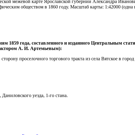
ской межевой карте Ярославской губернии Александра Иванович
ическим обществом в 1860 году. Масштаб карты: 1:42000 (одна 
иям 1859 года, составленного и изданного Центральным ста
дактором А. И. Артемьевым):
 сторону проселочного торгового тракта из села Вятское в горо
Даниловского уезда, 1-го стана.