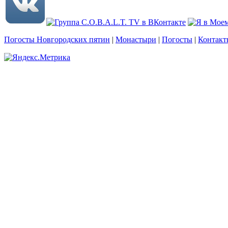
Погосты Новгородских пятин
|
Монастыри
|
Погосты
|
Контакт