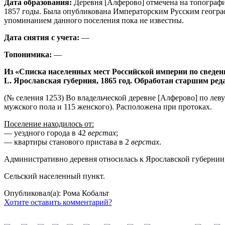
Дата образования:
Деревня [Алферово] отмечена на топографи
1857 годы. Была опубликована Императорским Русским географ
упоминанием данного поселения пока не известны.
Дата снятия с учета:
—
Топонимика:
—
Из «Списка населенных мест Российской империи по сведен
L. Ярославская губерния, 1865 год. Обработан старшим ре
(№ селения 1253) Во владельческой деревне [Алферово] по леву
мужского пола и 115 женского). Расположена при протоках.
Поселение находилось от:
— уездного города в 42
верстах
;
— квартиры станового пристава в 2
верстах
.
Административно деревня относилась к Ярославской губернии, 
Сельский населенный пункт.
Опубликовал(а): Рома Кобальт
Хотите оставить комментарий?