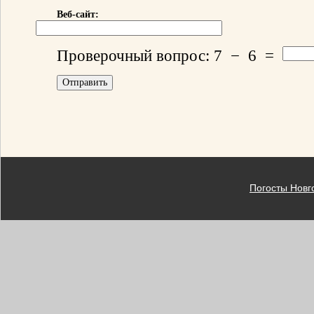
Веб-сайт:
Проверочный вопрос:
7
−
6
=
Погосты Новг