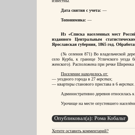
известны.
Дата снятия с учета:
—
Топонимика:
—
Из «Списка населенных мест Россий
изданного Центральным статистическ
Ярославская губерния, 1865 год. Обработ
(№ селения 871) Во владельческой дер
село Курба, к границе Угличского уезда 
женского). Расположена при речке Ширенка
Поселение находилось от:
— уездного города в 27
верстах
;
— квартиры станового пристава в 6
верстах
.
Административно деревня относилась к 
Урочище на месте опустевшего населён
Опубликовал(а): Рома Кобальт
Хотите оставить комментарий?