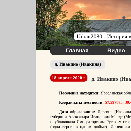
Urban2080 - История в
Главная
Видео
д. Ивакино (Ивакина)
18 апреля 2020 г.
д. Ивакино (Ива
Поселение находится:
Ярославская обл
Координаты местности:
57.597875, 39.
Дата образования:
Деревня [Ивакина]
губернии Александра Ивановича Менде (Мен
опубликована Императорским Русским геог
(одна верста в одном дюйме). Источники