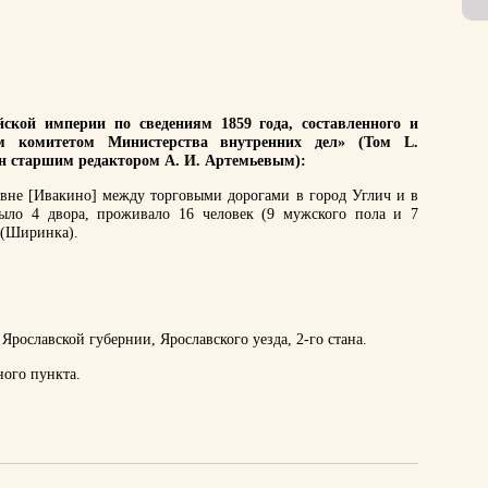
ской империи по сведениям 1859 года, составленного и
им комитетом Министерства внутренних дел» (Том L.
ан старшим редактором А. И. Артемьевым):
евне [Ивакино] между торговыми дорогами в город Углич и в
было 4 двора, проживало 16 человек (9 мужского пола и 7
 (Ширинка).
Ярославской губернии, Ярославского уезда, 2-го стана.
ного пункта.