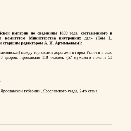
ской империи по сведениям 1859 года, составленного и
им комитетом Министерства внутренних дел» (Том L.
ан старшим редактором А. И. Артемьевым):
еменовская] между торговыми дорогами в город Углич и в село
18 дворов, проживало 110 человек (57 мужского пола и 53
х
.
Ярославской губернии, Ярославского уезда, 2-го стана.