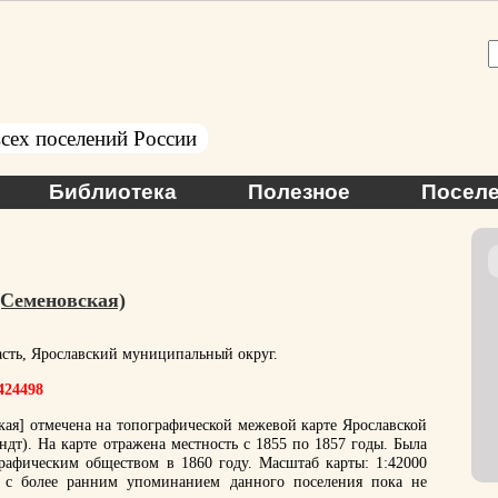
сех поселений России
Библиотека
Полезное
Поселе
(Семеновская)
асть, Ярославский муниципальный округ.
.424498
ая] отмечена на топографической межевой карте Ярославской
дт). На карте отражена местность с 1855 по 1857 годы. Была
рафическим обществом в 1860 году. Масштаб карты: 1:42000
 с более ранним упоминанием данного поселения пока не