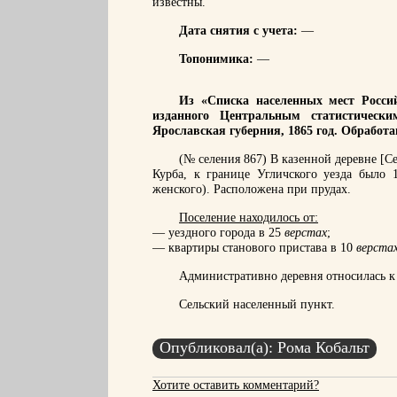
известны.
Дата снятия с учета:
—
Топонимика:
—
Из «Списка населенных мест Россий
изданного Центральным статистическ
Ярославская губерния, 1865 год. Обработ
(№ селения 867) В казенной деревне [С
Курба, к границе Угличского уезда было 
женского). Расположена при прудах.
Поселение находилось от:
— уездного города в 25
верстах
;
— квартиры станового пристава в 10
верста
Административно деревня относилась к 
Сельский населенный пункт.
Опубликовал(а): Рома Кобальт
Хотите оставить комментарий?