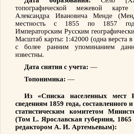
Дата образования:
Село [Хал
топографической межевой карте 
Александра Ивановича Менде (Мен
местность с 1855 по 1857 год
Императорским Русским географически
Масштаб карты: 1:42000 (одна верста 
с более ранним упоминанием данн
известны.
Дата снятия с учета:
—
Топонимика:
—
Из «Списка населенных мест 
сведениям 1859 года, составленного
статистическим комитетом Минист
(Том L. Ярославская губерния, 1865
редактором А. И. Артемьевым):