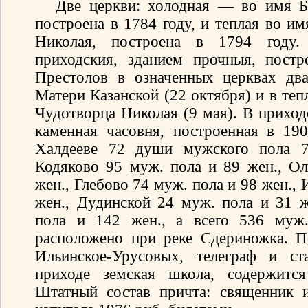
Две церкви: холодная — во имя Б
построена в 1784 году, и теплая во и
Николая, построена в 1794 году.
приходския, зданием прочныя, пост
Престолов в означенных церквах дв
Матери Казанской (22 октября) и в те
Чудотворца Николая (9 мая). В приход
каменная часовня, построенная в 19
Халдееве 72 души мужского пола 73
Кодяково 95 муж. пола и 89 жен., О
жен., Глебово 74 муж. пола и 98 жен.,
жен., Дудинской 24 муж. пола и 31 
пола и 142 жен., а всего 536 муж
расположено при реке Сдериножка. П
Ильинское-Урусовых, телеграф и ст
приходе земская школа, содержится
Штатный состав причта: священник 