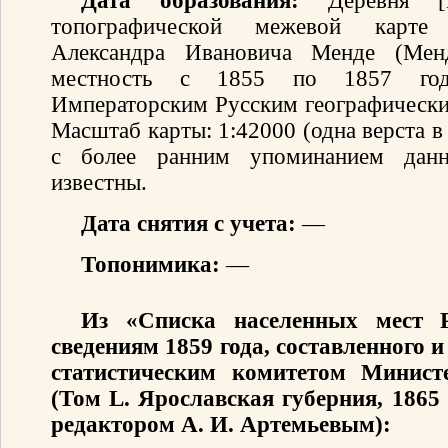
Дата образования:
Деревня [М
топографической межевой карте 
Александра Ивановича Менде (Мен
местность с 1855 по 1857 год
Императорским Русским географически
Масштаб карты: 1:42000 (одна верста 
с более ранним упоминанием данн
известны.
Дата снятия с учета:
—
Топонимика:
—
Из «Списка населенных мест 
сведениям 1859 года, составленного
статистическим комитетом Минист
(Том L. Ярославская губерния, 1865
редактором А. И. Артемьевым):