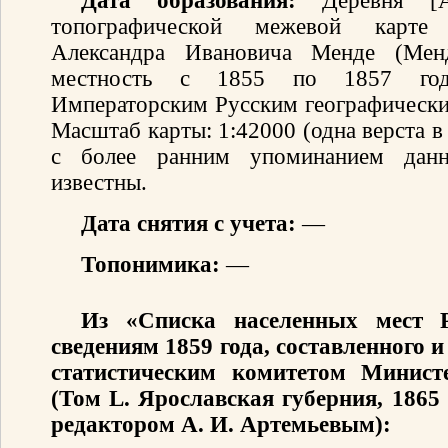
Дата образования:
Деревня [А
топографической межевой карте 
Александра Ивановича Менде (Мен
местность с 1855 по 1857 год
Императорским Русским географически
Масштаб карты: 1:42000 (одна верста 
с более ранним упоминанием данн
известны.
Дата снятия с учета:
—
Топонимика:
—
Из «Списка населенных мест 
сведениям 1859 года, составленного
статистическим комитетом Минист
(Том L. Ярославская губерния, 1865
редактором А. И. Артемьевым):