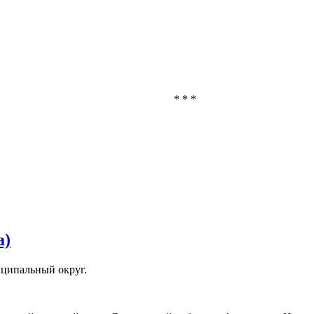
* * *
а)
иципальный округ.