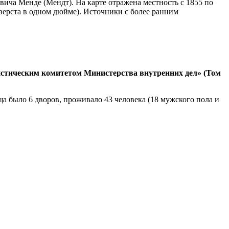
ича Менде (Мендт). На карте отражена местность с 1855 по
верста в одном дюйме). Источники с более ранним
тистическим комитетом Министерства внутренних дел» (Том
а было 6 дворов, проживало 43 человека (18 мужского пола и