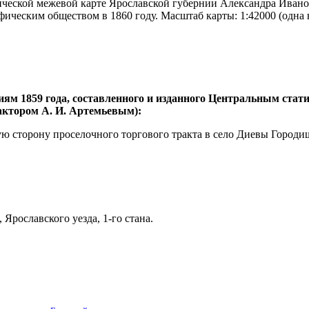
ческой межевой карте Ярославской губернии Александра Иванов
ическим обществом в 1860 году. Масштаб карты: 1:42000 (одна 
иям 1859 года, составленного и изданного Центральным ста
дактором А. И. Артемьевым):
ую сторону проселочного торгового тракта в село Диевы Городищ
Ярославского уезда, 1-го стана.