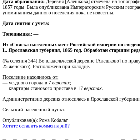
Дата образования:
Деревня [Алешкова] отмечена на топографи
1857 годы. Была опубликована Императорским Русским географ
упоминанием данного поселения пока не известны.
Дата снятия с учета:
—
Топонимика:
—
Из «Списка населенных мест Российской империи по сведен
L. Ярославская губерния, 1865 год. Обработан старшим ре
(№ селения 344) Во владельческой деревне [Алешково] по прав
25 женского). Расположена при колодце.
Поселение находилось от:
— уездного города в 7
верстах
;
— квартиры станового пристава в 17
верстах
.
Административно деревня относилась к Ярославской губернии, 
Сельский населенный пункт.
Опубликовал(а): Рома Кобальт
Хотите оставить комментарий?