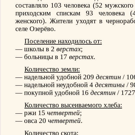
составляло 103 человека (52 мужского 
приходским спискам 93 человека 
женского). Жители уходят в чернораб
селе Озерёво.
Поселение находилось от:
— школы в 2
верстах
;
— больницы в 17
верстах
.
Количество земли:
— надельной удобной 209
десятин
/ 1
— надельной неудобной 4
десятины
/ 
— покупной удобной 16
десятин
/ 172
Количество высеиваемого хлеба:
— ржи 15
четвертей
;
— овса 20
четвертей
.
Количество скота: