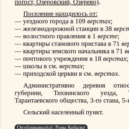
погост, Озеровский, Озерево)
.
Поселение находилось от:
— уездного города в 109
верстах
;
— железнодорожной станции в 38
верс
— волостного правления в 1
версте
;
— квартиры станового пристава в 71
ве
— квартиры земского начальника в 71
в
— почтового учреждения в 18
верстах
;
— школы в см.
верстах
;
— приходской церкви в см.
верстах
.
Административно деревня отно
губернии, Тихвинского уезда, Т
Тарантаевского общества, 3-го стана, 5-
Сельский населенный пункт.
Опубликовал(а): Рома Кобальт