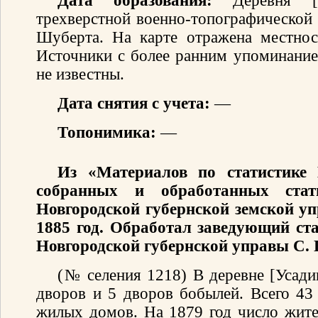
Дата образования:
Деревня [У
трехверстной военно-топографической
Шуберта. На карте отражена местнос
Источники с более ранним упоминание
не известны.
Дата снятия с учета:
—
Топонимика:
—
Из «Материалов по статистике 
собранных и обработанных стати
Новгородской губернской земской уп
1885 год. Обработал заведующий ст
Новгородской губернской управы С. 
(№ селения 1218) В деревне [Усади
дворов и 5 дворов бобылей. Всего 43 
жилых домов. На 1879 год число жит