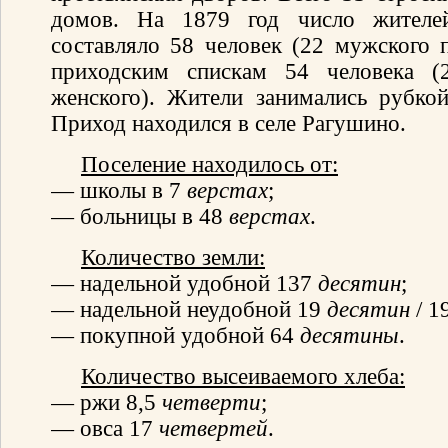
домов. На 1879 год число жителе
составляло 58 человек (22 мужского п
приходским спискам 54 человека 
женского). Жители занимались рубкой
Приход находился в селе Рагушино.
Поселение находилось от:
— школы в 7
верстах
;
— больницы в 48
верстах
.
Количество земли:
— надельной удобной 137
десятин
;
— надельной неудобной 19
десятин
/ 1
— покупной удобной 64
десятины
.
Количество высеиваемого хлеба:
— ржи 8,5
четверти
;
— овса 17
четвертей
.