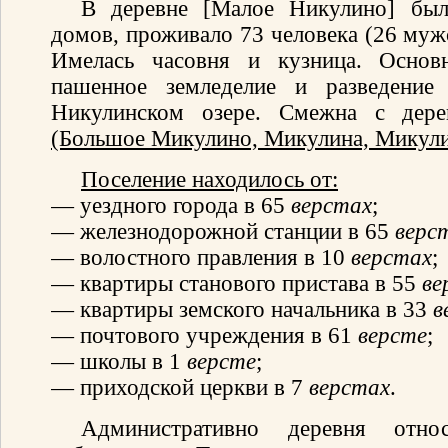
В деревне [Малое Никулино] бы
домов, проживало 73 человека (26 мужс
Имелась часовня и кузница. Осно
пашенное земледелие и разведение 
Никулинском озере. Смежна с дер
(Большое Микулино, Микулина, Микул
Поселение находилось от:
— уездного города в 65
верстах
;
— железнодорожной станции в 65
верс
— волостного правления в 10
верстах
;
— квартиры станового пристава в 55
ве
— квартиры земского начальника в 33
в
— почтового учреждения в 61
версте
;
— школы в 1
версте
;
— приходской церкви в 7
верстах
.
Административно деревня отно