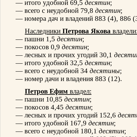
— итого удобной 69,5
десятин
;
— всего с неудобной 79,8
десятин
;
— номера дач и владений 883 (4), 886 (3)
Наследники
Петрова Якова
владели
— пашни 1,5
десятин
;
— покосов 0,9
десятин
;
— лесных и прочих угодий 30,1
десяти
— итого удобной 32,5
десятин
;
— всего с неудобной 34
десятины
;
— номер дачи и владения 883 (12).
Петров Ефим
владел:
— пашни 10,85
десятин
;
— покосов 4,45
десятин
;
— лесных и прочих угодий 152,6
десят
— итого удобной 167,9
десятин
;
— всего с неудобной 180,1
десятин
;