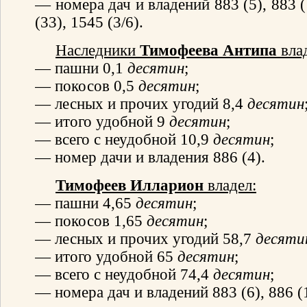
— номера дач и владений 883 (5), 883 (1
(33), 1545 (3/6).
Наследники
Тимофеева Антипа
вла
— пашни 0,1
десятин
;
— покосов 0,5
десятин
;
— лесных и прочих угодий 8,4
десятин
— итого удобной 9
десятин
;
— всего с неудобной 10,9
десятин
;
— номер дачи и владения 886 (4).
Тимофеев Илларион
владел:
— пашни 4,65
десятин
;
— покосов 1,65
десятин
;
— лесных и прочих угодий 58,7
десяти
— итого удобной 65
десятин
;
— всего с неудобной 74,4
десятин
;
— номера дач и владений 883 (6), 886 (1)