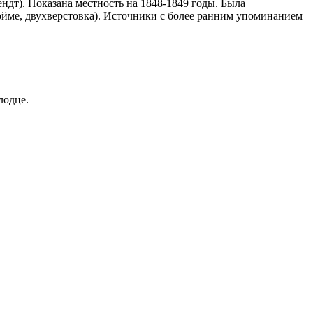
дт). Показана местность на 1848-1849 годы. Была
юйме, двухверстовка). Источники с более ранним упоминанием
лодце.