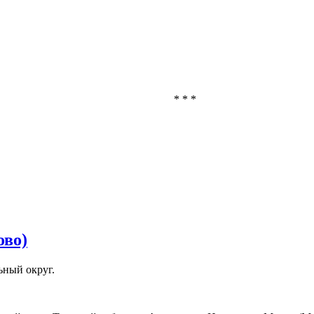
* * *
ово)
ьный округ.