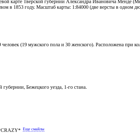
вой карте Тверской губернии Александра Ивановича Менде (Мен
м в 1853 году. Масштаб карты: 1:84000 (две версты в одном д
 человек (19 мужского пола и 30 женского). Расположена при ко
й губернии, Бежецкого уезда, 1-го стана.
Еще смайлы