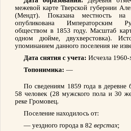
Дата образования:
Деревня отмеч
межевой карте Тверской губернии Ал
(Мендт). Показана местность на
опубликована Императорским Ру
обществом в 1853 году. Масштаб карт
одном дюйме, двухверстовка). Ис
упоминанием данного поселения не изв
Дата снятия с учета:
Исчезла 1960-х
Топонимика:
—
По сведениям 1859 года в деревне 
58 человек (28 мужского пола и 30 же
реке Громовец.
Поселение находилось от:
— уездного города в 82
верстах
;