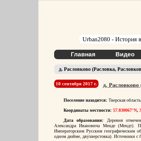
Urban2080 - История в
Главная
Видео
д. Расловково (Расловка, Расловков
10 сентября 2017 г.
д. Расловково
Поселение находится:
Тверская област
Координаты местности:
57.830067°N
,
Дата образования:
Деревня отмечен
Александра Ивановича Менде (Мендт). По
Императорским Русским географическим общ
одном дюйме, двухверстовка). Источники с 