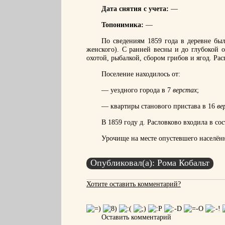
Дата снятия с учета:
—
Топонимика:
—
По сведениям 1859 года в деревне бы
женского). С ранней весны и до глубокой 
охотой, рыбалкой, сбором грибов и ягод. Ра
Поселение находилось от:
— уездного города в 7
верстах
;
— квартиры станового пристава в 16
ве
В 1859 году д. Расловково входила в сос
Урочище на месте опустевшего населён
Опубликовал(а): Рома Кобальт
Хотите оставить комментарий?
Оставить комментарий