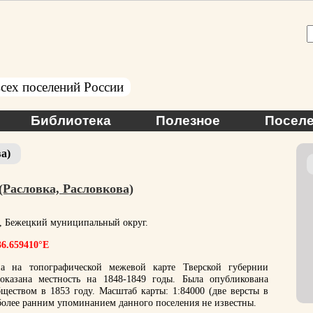
сех поселений России
Библиотека
Полезное
Поселе
а)
 (Расловка, Расловкова)
ь, Бежецкий муниципальный округ.
36.659410°E
а на топографической межевой карте Тверской губернии
казана местность на 1848-1849 годы. Была опубликована
еством в 1853 году. Масштаб карты: 1:84000 (две версты в
более ранним упоминанием данного поселения не известны.