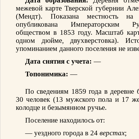
Дата образования:
Деревня отмеч
межевой карте Тверской губернии Ал
(Мендт). Показана местность на
опубликована Императорским Ру
обществом в 1853 году. Масштаб карт
одном дюйме, двухверстовка). Ис
упоминанием данного поселения не изв
Дата снятия с учета:
—
Топонимика:
—
По сведениям 1859 года в деревне 
30 человек (13 мужского пола и 17 же
колодце и безымянном ручье.
Поселение находилось от:
— уездного города в 24
верстах
;