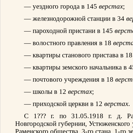
— уездного города в 145
верстах
;
— железнодорожной станции в 34
в
— пароходной пристани в 145
верст
— волостного правления в 18
верст
— квартиры станового пристава в 1
— квартиры земского начальника в 
— почтового учреждения в 18
верст
— школы в 12
верстах
;
— приходской церкви в 12
верстах
.
С 1??? г. по 31.05.1918 г. д. Р
Новгородской губернии, Устюженского 
Раменского общества, 3-го стана, 1-го з