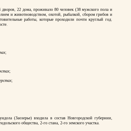
 дворов, 22 дома, проживало 80 человек (38 мужского пола и
елием и животноводством, охотой, рыбалкой, сбором грибов и
товительные работы, которые проходили почти круглый год.
сте.
тах
;
рстах
;
ерстах
;
Хундола (Заозерье) входила в состав Новгородской губернии,
дольского общества, 2-го стана, 2-го земского участка.