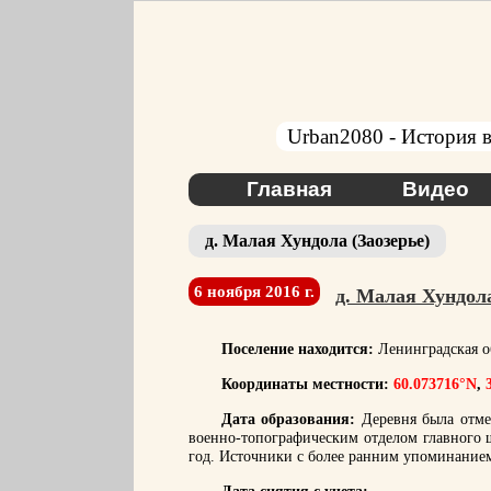
Urban2080 - История в
Главная
Видео
д. Малая Хундола (Заозерье)
6 ноября 2016 г.
д. Малая Хундола
Поселение находится:
Ленинградская об
Координаты местности:
60.073716°N
,
Дата образования:
Деревня была отме
военно-топографическим отделом главного 
год. Источники с более ранним упоминанием