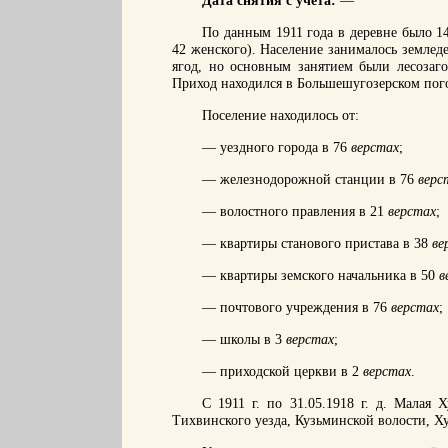
Дата снятия с учета:
—
По данным 1911 года в деревне было 14
42 женского). Население занималось землед
ягод, но основным занятием были лесозаго
Приход находился в Большешугозерском пого
Поселение находилось от:
— уездного города в 76
верстах
;
— железнодорожной станции в 76
верс
— волостного правления в 21
верстах
;
— квартиры станового пристава в 38
ве
— квартиры земского начальника в 50
в
— почтового учреждения в 76
верстах
;
— школы в 3
верстах
;
— приходской церкви в 2
верстах
.
С 1911 г. по 31.05.1918 г. д. Малая 
Тихвинского уезда, Кузьминской волости, Хун