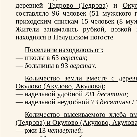
деревней
Тедрово (Тедрова)
и
Оку
составляло 96 человек (51 мужского п
приходским спискам 15 человек (8 муж
Жители занимались рубкой, возкой 
находился в Пелушском погосте.
Поселение находилось от:
— школы в 63
верстах
;
— больницы в 93
верстах
.
Количество земли вместе с дере
Окулово (Акулово, Акулова)
:
— надельной удобной 231
десятина
;
— надельной неудобной 73
десятины
/
Количество высеиваемого хлеба в
(Тедрова)
и
Окулово (Акулово, Акулова
— ржи 13
четвертей
;