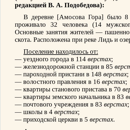
редакцией В. А. Подобедова):
В деревне [Амосова Гора] было 8
проживало 32 человека (14 мужског
Основные занятия жителей — пашенное
скота. Расположена при реке Лидь и озе
Поселение находилось от:
— уездного города в 114
верстах
;
— железнодорожной станции в 85
верс
— пароходной пристани в 148
верстах
;
— волостного правления в 16
верстах
;
— квартиры станового пристава в 70
ве
— квартиры земского начальника в 83
в
— почтового учреждения в 83
верстах
;
— школы в 4
верстах
;
— приходской церкви в 5
верстах
.