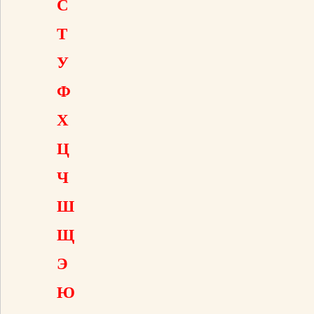
С
Т
У
Ф
Х
Ц
Ч
Ш
Щ
Э
Ю