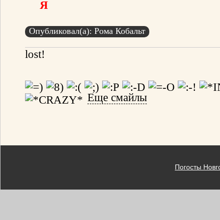
Я
Опубликовал(а): Рома Кобальт
lost!
Еще смайлы
Погосты Новг