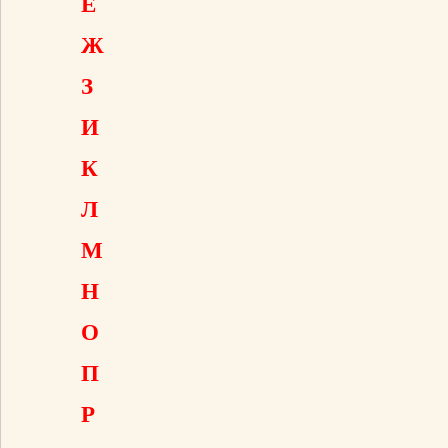
Е
Ж
З
И
К
Л
М
Н
О
П
Р