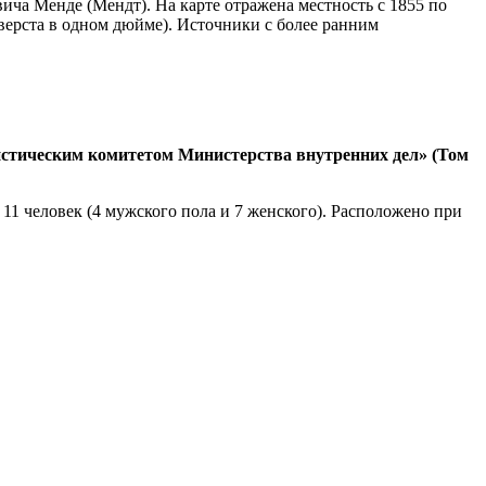
ча Менде (Мендт). На карте отражена местность с 1855 по
верста в одном дюйме). Источники с более ранним
тистическим комитетом Министерства внутренних дел» (Том
 11 человек (4 мужского пола и 7 женского). Расположено при