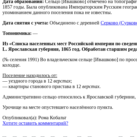
Дата образования:
Сельцо [Ивашково] отмечено на топографич
1857 годы. Была опубликована Императорским Русским географ
упоминанием данного поселения пока не известны.
Дата снятия с учета:
Объединено с деревней
Серково (Сурково
Топонимика:
—
Из «Списка населенных мест Российской империи по сведен
L. Ярославская губерния, 1865 год. Обработан старшим ре
(№ селения 1991) Во владельческом сельце [Ивашково] по прос
колодце.
Поселение находилось от:
— уездного города в 12
верстах
;
— квартиры станового пристава в 12
верстах
.
Административно сельцо относилось к Ярославской губернии, Д
Урочище на месте опустевшего населённого пункта.
Опубликовал(а): Рома Кобальт
Хотите оставить комментарий?