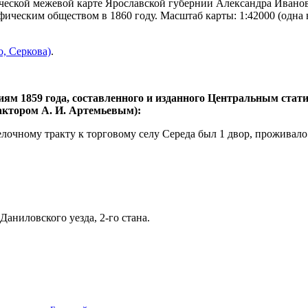
еской межевой карте Ярославской губернии Александра Иванови
ическим обществом в 1860 году. Масштаб карты: 1:42000 (одна 
, Серкова)
.
иям 1859 года, составленного и изданного Центральным ста
дактором А. И. Артемьевым):
елочному тракту к торговому селу Середа был 1 двор, проживало
аниловского уезда, 2-го стана.