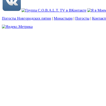
Погосты Новгородских пятин
|
Монастыри
|
Погосты
|
Контакт