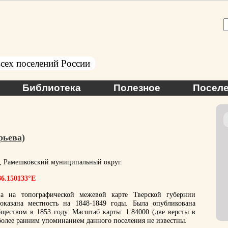
сех поселений России
Библиотека
Полезное
Поселе
рьева)
ь, Рамешковский муниципальный округ.
36.150133°E
а на топографической межевой карте Тверской губернии
казана местность на 1848-1849 годы. Была опубликована
еством в 1853 году. Масштаб карты: 1:84000 (две версты в
более ранним упоминанием данного поселения не известны.