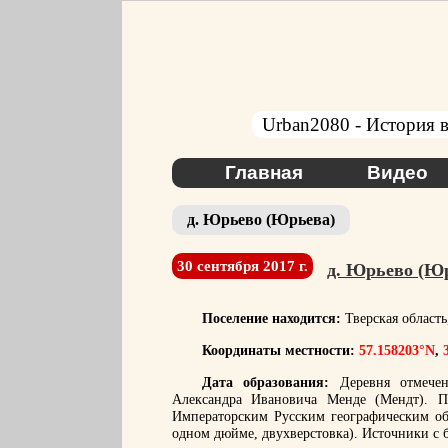
Urban2080 - История в
Главная
Видео
д. Юрьево (Юрьева)
30 сентября 2017 г.
д. Юрьево (Ю
Поселение находится:
Тверская област
Координаты местности:
57.158203°N
,
Дата образования:
Деревня отмечен
Александра Ивановича Менде (Мендт). По
Императорским Русским географическим общ
одном дюйме, двухверстовка). Источники с 