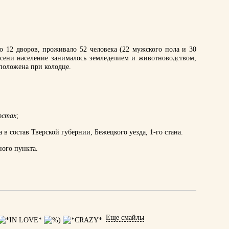
о 12 дворов, проживало 52 человека (22 мужского пола и 30
осени население занималось земледелием и животноводством,
сположена при колодце.
рстах
;
 в состав Тверской губернии, Бежецкого уезда, 1-го стана.
ного пункта.
Еще смайлы