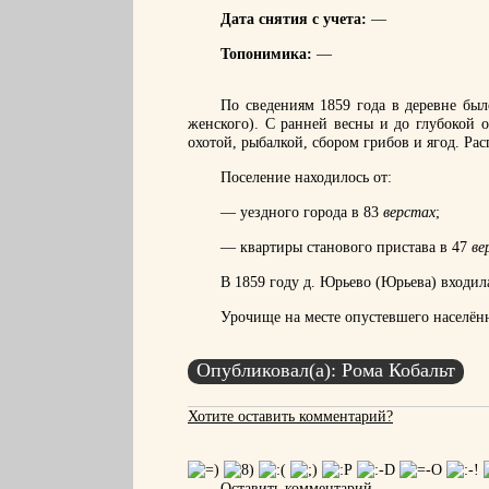
Дата снятия с учета:
—
Топонимика:
—
По сведениям 1859 года в деревне был
женского). С ранней весны и до глубокой 
охотой, рыбалкой, сбором грибов и ягод. Ра
Поселение находилось от:
— уездного города в 83
верстах
;
— квартиры станового пристава в 47
ве
В 1859 году д. Юрьево (Юрьева) входила
Урочище на месте опустевшего населён
Опубликовал(а): Рома Кобальт
Хотите оставить комментарий?
Оставить комментарий