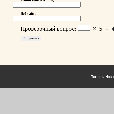
Веб-сайт:
Проверочный вопрос:
×
5
=
Погосты Новг