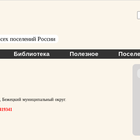
сех поселений России
Библиотека
Полезное
Поселе
ь, Бежецкий муниципальный округ.
.419341