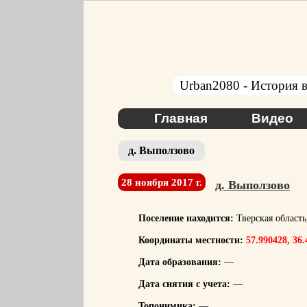
Urban2080 - История в
Главная
Видео
д. Выползово
28 ноября 2017 г.
д. Выползово
Поселение находится:
Тверская област
Координаты местности:
57.990428, 36
Дата образования:
—
Дата снятия с учета:
—
Топонимика:
—